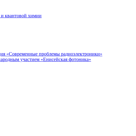
 и квантовой химии
нция «Современные проблемы радиоэлектроники»
народным участием «Енисейская фотоника»