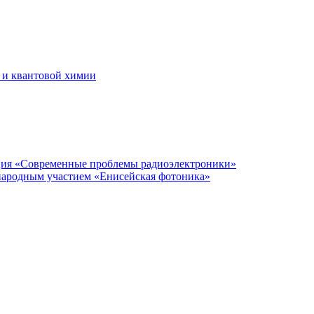
 и квантовой химии
нция «Современные проблемы радиоэлектроники»
народным участием «Енисейская фотоника»