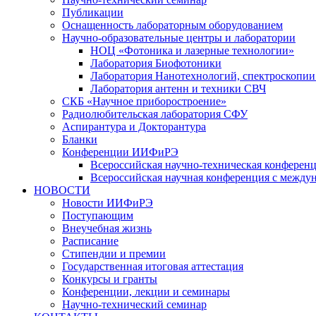
Публикации
Оснащенность лабораторным оборудованием
Научно-образовательные центры и лаборатории
НОЦ «Фотоника и лазерные технологии»
Лаборатория Биофотоники
Лаборатория Нанотехнологий, спектроскопии
Лаборатория антенн и техники СВЧ
СКБ «Научное приборостроение»
Радиолюбительская лаборатория СФУ
Аспирантура и Докторантура
Бланки
Конференции ИИФиРЭ
Всероссийская научно-техническая конфере
Всероссийская научная конференция с между
НОВОСТИ
Новости ИИФиРЭ
Поступающим
Внеучебная жизнь
Расписание
Стипендии и премии
Государственная итоговая аттестация
Конкурсы и гранты
Конференции, лекции и семинары
Научно-технический семинар