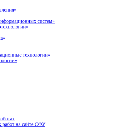
вления»
 информационных систем»
нотехнологии»
ка»
вационные технологии»
ологии»
аботах
 работ на сайте СФУ