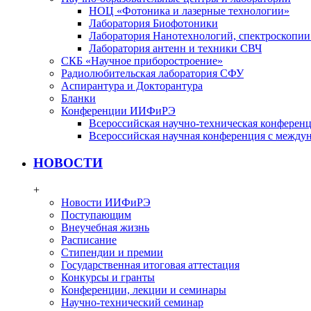
НОЦ «Фотоника и лазерные технологии»
Лаборатория Биофотоники
Лаборатория Нанотехнологий, спектроскопии
Лаборатория антенн и техники СВЧ
СКБ «Научное приборостроение»
Радиолюбительская лаборатория СФУ
Аспирантура и Докторантура
Бланки
Конференции ИИФиРЭ
Всероссийская научно-техническая конфере
Всероссийская научная конференция с между
НОВОСТИ
+
Новости ИИФиРЭ
Поступающим
Внеучебная жизнь
Расписание
Стипендии и премии
Государственная итоговая аттестация
Конкурсы и гранты
Конференции, лекции и семинары
Научно-технический семинар