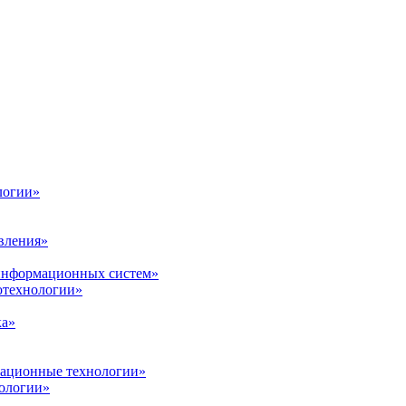
логии»
вления»
 информационных систем»
нотехнологии»
ка»
вационные технологии»
ологии»