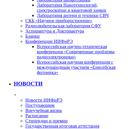
Лаборатория Нанотехнологий,
спектроскопии и квантовой химии
Лаборатория антенн и техники СВЧ
СКБ «Научное приборостроение»
Радиолюбительская лаборатория СФУ
Аспирантура и Докторантура
Бланки
Конференции ИИФиРЭ
Всероссийская научно-техническая
конференция «Современные проблемы
радиоэлектроники»
Всероссийская научная конференция с
международным участием «Енисейская
фотоника»
НОВОСТИ
+
Новости ИИФиРЭ
Поступающим
Внеучебная жизнь
Расписание
Стипендии и премии
Государственная итоговая аттестация