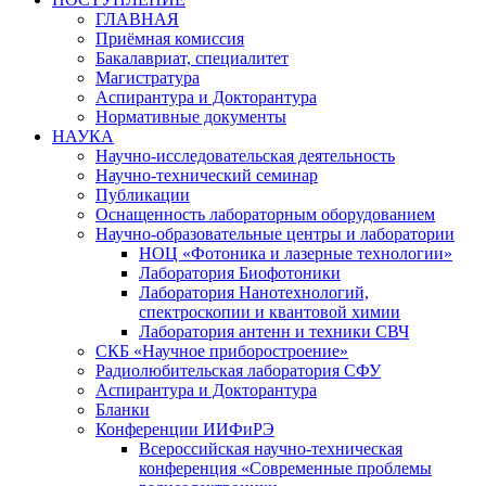
ГЛАВНАЯ
Приёмная комиссия
Бакалавриат, специалитет
Магистратура
Аспирантура и Докторантура
Нормативные документы
НАУКА
Научно-исследовательская деятельность
Научно-технический семинар
Публикации
Оснащенность лабораторным оборудованием
Научно-образовательные центры и лаборатории
НОЦ «Фотоника и лазерные технологии»
Лаборатория Биофотоники
Лаборатория Нанотехнологий,
спектроскопии и квантовой химии
Лаборатория антенн и техники СВЧ
СКБ «Научное приборостроение»
Радиолюбительская лаборатория СФУ
Аспирантура и Докторантура
Бланки
Конференции ИИФиРЭ
Всероссийская научно-техническая
конференция «Современные проблемы