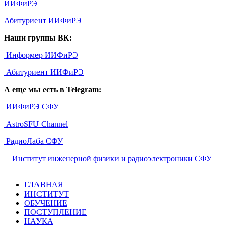
ИИФиРЭ
Абитуриент ИИФиРЭ
Наши группы ВК:
Информер ИИФиРЭ
Абитуриент ИИФиРЭ
А еще мы есть в Telegram:
ИИФиРЭ СФУ
AstroSFU Channel
РадиоЛаба СФУ
©
Институт инженерной физики и радиоэлектроники СФУ
,
2026
ГЛАВНАЯ
ИНСТИТУТ
ОБУЧЕНИЕ
ПОСТУПЛЕНИЕ
НАУКА