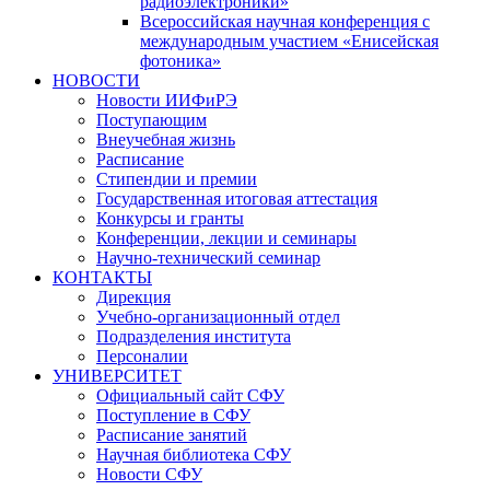
радиоэлектроники»
Всероссийская научная конференция с
международным участием «Енисейская
фотоника»
НОВОСТИ
Новости ИИФиРЭ
Поступающим
Внеучебная жизнь
Расписание
Стипендии и премии
Государственная итоговая аттестация
Конкурсы и гранты
Конференции, лекции и семинары
Научно-технический семинар
КОНТАКТЫ
Дирекция
Учебно-организационный отдел
Подразделения института
Персоналии
УНИВЕРСИТЕТ
Официальный сайт СФУ
Поступление в СФУ
Расписание занятий
Научная библиотека СФУ
Новости СФУ