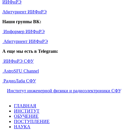
ИИФиРЭ
Абитуриент ИИФиРЭ
Наши группы ВК:
Информер ИИФиРЭ
Абитуриент ИИФиРЭ
А еще мы есть в Telegram:
ИИФиРЭ СФУ
AstroSFU Channel
РадиоЛаба СФУ
©
Институт инженерной физики и радиоэлектроники СФУ
,
2026
ГЛАВНАЯ
ИНСТИТУТ
ОБУЧЕНИЕ
ПОСТУПЛЕНИЕ
НАУКА