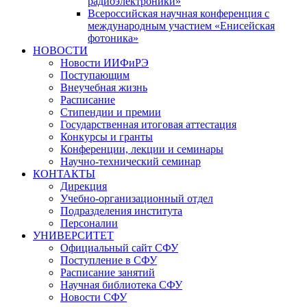
радиоэлектроники»
Всероссийская научная конференция с
международным участием «Енисейская
фотоника»
НОВОСТИ
Новости ИИФиРЭ
Поступающим
Внеучебная жизнь
Расписание
Стипендии и премии
Государственная итоговая аттестация
Конкурсы и гранты
Конференции, лекции и семинары
Научно-технический семинар
КОНТАКТЫ
Дирекция
Учебно-организационный отдел
Подразделения института
Персоналии
УНИВЕРСИТЕТ
Официальный сайт СФУ
Поступление в СФУ
Расписание занятий
Научная библиотека СФУ
Новости СФУ