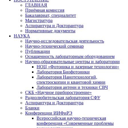
ГЛАВНАЯ
Приёмная комиссия
Бакалавриат, специалитет
Магистратура
Аспирантура и Докторантура
Нормативные документы
НАУКА
Научно-исследовательская деятельность
Научно-технический семинар
Публикации
Оснащенность лабораторным оборудованием
Научно-образовательные центры и лаборатории
НОЦ «Фотоника и лазерные технологии»
Лаборатория Биофотоники
Лаборатория Нанотехнологий,
спектроскопии и квантовой химии
Лаборатория антенн и техники СВЧ
СКБ «Научное приборостроение»
Радиолюбительская лаборатория СФУ
Аспирантура и Докторантура
Бланки
Конференции ИИФиРЭ
Всероссийская научно-техническая
конференция «Современные проблемы