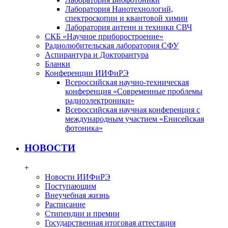
Лаборатория Нанотехнологий,
спектроскопии и квантовой химии
Лаборатория антенн и техники СВЧ
СКБ «Научное приборостроение»
Радиолюбительская лаборатория СФУ
Аспирантура и Докторантура
Бланки
Конференции ИИФиРЭ
Всероссийская научно-техническая
конференция «Современные проблемы
радиоэлектроники»
Всероссийская научная конференция с
международным участием «Енисейская
фотоника»
НОВОСТИ
+
Новости ИИФиРЭ
Поступающим
Внеучебная жизнь
Расписание
Стипендии и премии
Государственная итоговая аттестация