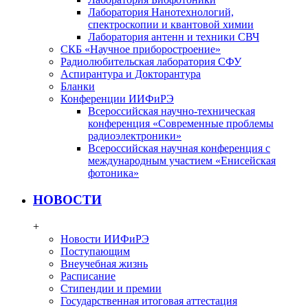
Лаборатория Нанотехнологий,
спектроскопии и квантовой химии
Лаборатория антенн и техники СВЧ
СКБ «Научное приборостроение»
Радиолюбительская лаборатория СФУ
Аспирантура и Докторантура
Бланки
Конференции ИИФиРЭ
Всероссийская научно-техническая
конференция «Современные проблемы
радиоэлектроники»
Всероссийская научная конференция с
международным участием «Енисейская
фотоника»
НОВОСТИ
+
Новости ИИФиРЭ
Поступающим
Внеучебная жизнь
Расписание
Стипендии и премии
Государственная итоговая аттестация