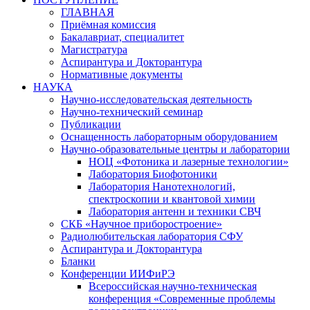
ГЛАВНАЯ
Приёмная комиссия
Бакалавриат, специалитет
Магистратура
Аспирантура и Докторантура
Нормативные документы
НАУКА
Научно-исследовательская деятельность
Научно-технический семинар
Публикации
Оснащенность лабораторным оборудованием
Научно-образовательные центры и лаборатории
НОЦ «Фотоника и лазерные технологии»
Лаборатория Биофотоники
Лаборатория Нанотехнологий,
спектроскопии и квантовой химии
Лаборатория антенн и техники СВЧ
СКБ «Научное приборостроение»
Радиолюбительская лаборатория СФУ
Аспирантура и Докторантура
Бланки
Конференции ИИФиРЭ
Всероссийская научно-техническая
конференция «Современные проблемы