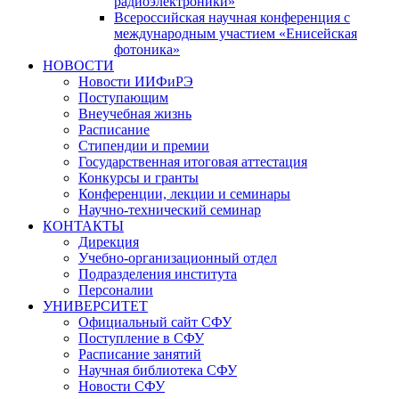
радиоэлектроники»
Всероссийская научная конференция с
международным участием «Енисейская
фотоника»
НОВОСТИ
Новости ИИФиРЭ
Поступающим
Внеучебная жизнь
Расписание
Стипендии и премии
Государственная итоговая аттестация
Конкурсы и гранты
Конференции, лекции и семинары
Научно-технический семинар
КОНТАКТЫ
Дирекция
Учебно-организационный отдел
Подразделения института
Персоналии
УНИВЕРСИТЕТ
Официальный сайт СФУ
Поступление в СФУ
Расписание занятий
Научная библиотека СФУ
Новости СФУ