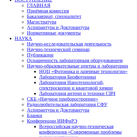
ГЛАВНАЯ
Приёмная комиссия
Бакалавриат, специалитет
Магистратура
Аспирантура и Докторантура
Нормативные документы
НАУКА
Научно-исследовательская деятельность
Научно-технический семинар
Публикации
Оснащенность лабораторным оборудованием
Научно-образовательные центры и лаборатории
НОЦ «Фотоника и лазерные технологии»
Лаборатория Биофотоники
Лаборатория Нанотехнологий,
спектроскопии и квантовой химии
Лаборатория антенн и техники СВЧ
СКБ «Научное приборостроение»
Радиолюбительская лаборатория СФУ
Аспирантура и Докторантура
Бланки
Конференции ИИФиРЭ
Всероссийская научно-техническая
конференция «Современные проблемы