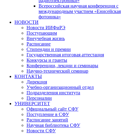
радиоэлектроники»
Всероссийская научная конференция с
международным участием «Енисейская
фотоника»
НОВОСТИ
Новости ИИФиРЭ
Поступающим
Внеучебная жизнь
Расписание
Стипендии и премии
Государственная итоговая аттестация
Конкурсы и гранты
Конференции, лекции и семинары
Научно-технический семинар
КОНТАКТЫ
Дирекция
Учебно-организационный отдел
Подразделения института
Персоналии
УНИВЕРСИТЕТ
Официальный сайт СФУ
Поступление в СФУ
Расписание занятий
Научная библиотека СФУ
Новости СФУ