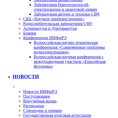
Лаборатория Нанотехнологий,
спектроскопии и квантовой химии
Лаборатория антенн и техники СВЧ
СКБ «Научное приборостроение»
Радиолюбительская лаборатория СФУ
Аспирантура и Докторантура
Бланки
Конференции ИИФиРЭ
Всероссийская научно-техническая
конференция «Современные проблемы
радиоэлектроники»
Всероссийская научная конференция с
международным участием «Енисейская
фотоника»
НОВОСТИ
+
Новости ИИФиРЭ
Поступающим
Внеучебная жизнь
Расписание
Стипендии и премии
Государственная итоговая аттестация