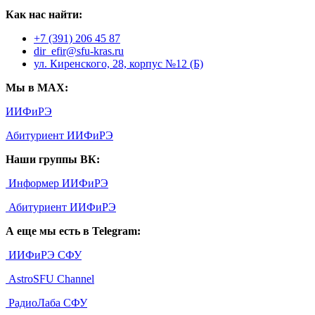
Как нас найти:
+7 (391) 206 45 87
dir_efir@sfu-kras.ru
ул. Киренского, 28, корпус №12 (Б)
Мы в MAX:
ИИФиРЭ
Абитуриент ИИФиРЭ
Наши группы ВК:
Информер ИИФиРЭ
Абитуриент ИИФиРЭ
А еще мы есть в Telegram:
ИИФиРЭ СФУ
AstroSFU Channel
РадиоЛаба СФУ