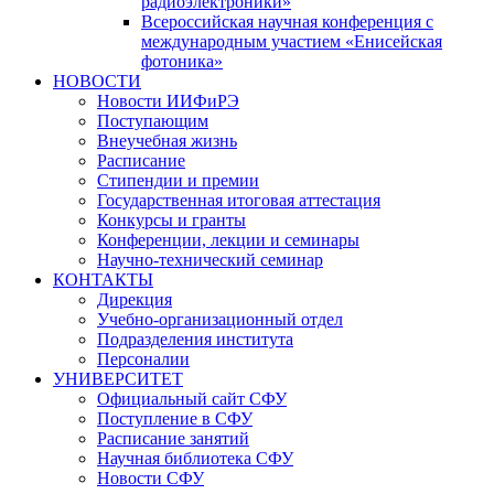
радиоэлектроники»
Всероссийская научная конференция с
международным участием «Енисейская
фотоника»
НОВОСТИ
Новости ИИФиРЭ
Поступающим
Внеучебная жизнь
Расписание
Стипендии и премии
Государственная итоговая аттестация
Конкурсы и гранты
Конференции, лекции и семинары
Научно-технический семинар
КОНТАКТЫ
Дирекция
Учебно-организационный отдел
Подразделения института
Персоналии
УНИВЕРСИТЕТ
Официальный сайт СФУ
Поступление в СФУ
Расписание занятий
Научная библиотека СФУ
Новости СФУ