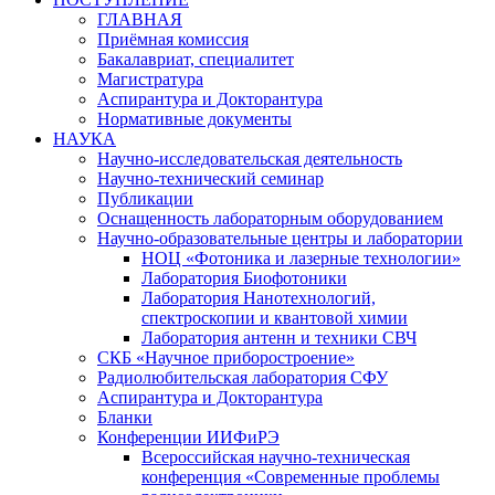
ГЛАВНАЯ
Приёмная комиссия
Бакалавриат, специалитет
Магистратура
Аспирантура и Докторантура
Нормативные документы
НАУКА
Научно-исследовательская деятельность
Научно-технический семинар
Публикации
Оснащенность лабораторным оборудованием
Научно-образовательные центры и лаборатории
НОЦ «Фотоника и лазерные технологии»
Лаборатория Биофотоники
Лаборатория Нанотехнологий,
спектроскопии и квантовой химии
Лаборатория антенн и техники СВЧ
СКБ «Научное приборостроение»
Радиолюбительская лаборатория СФУ
Аспирантура и Докторантура
Бланки
Конференции ИИФиРЭ
Всероссийская научно-техническая
конференция «Современные проблемы