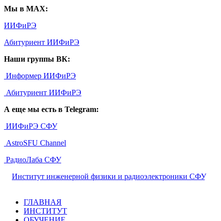
Мы в MAX:
ИИФиРЭ
Абитуриент ИИФиРЭ
Наши группы ВК:
Информер ИИФиРЭ
Абитуриент ИИФиРЭ
А еще мы есть в Telegram:
ИИФиРЭ СФУ
AstroSFU Channel
РадиоЛаба СФУ
©
Институт инженерной физики и радиоэлектроники СФУ
,
2026
ГЛАВНАЯ
ИНСТИТУТ
ОБУЧЕНИЕ