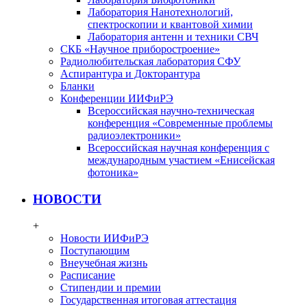
Лаборатория Нанотехнологий,
спектроскопии и квантовой химии
Лаборатория антенн и техники СВЧ
СКБ «Научное приборостроение»
Радиолюбительская лаборатория СФУ
Аспирантура и Докторантура
Бланки
Конференции ИИФиРЭ
Всероссийская научно-техническая
конференция «Современные проблемы
радиоэлектроники»
Всероссийская научная конференция с
международным участием «Енисейская
фотоника»
НОВОСТИ
+
Новости ИИФиРЭ
Поступающим
Внеучебная жизнь
Расписание
Стипендии и премии
Государственная итоговая аттестация