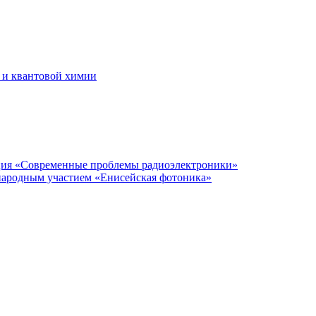
 и квантовой химии
нция «Современные проблемы радиоэлектроники»
народным участием «Енисейская фотоника»