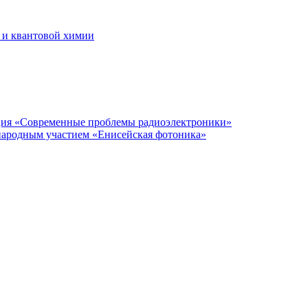
 и квантовой химии
нция «Современные проблемы радиоэлектроники»
народным участием «Енисейская фотоника»