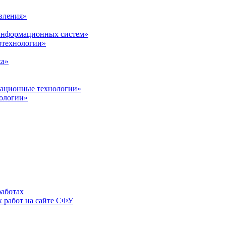
вления»
 информационных систем»
нотехнологии»
ка»
вационные технологии»
ологии»
аботах
 работ на сайте СФУ