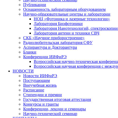
Публикации
Оснащенность лабораторным оборудованием
Научно-образовательные центры и лаборатории
НОЦ «Фотоника и лазерные технологии»
Лаборатория Биофотоники
Лаборатория Нанотехнологий, спектроскопии
Лаборатория антенн и техники СВЧ
СКБ «Научное приборостроение»
Радиолюбительская лаборатория СФУ
Аспирантура и Докторантура
Бланки
Конференции ИИФиРЭ
Всероссийская научно-техническая конфере
Всероссийская научная конференция с между
НОВОСТИ
Новости ИИФиРЭ
Поступающим
Внеучебная жизнь
Расписание
Стипендии и премии
Государственная итоговая аттестация
Конкурсы и гранты
Конференции, лекции и семинары
Научно-технический семинар