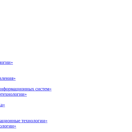
логии»
вления»
 информационных систем»
нотехнологии»
ка»
вационные технологии»
ологии»