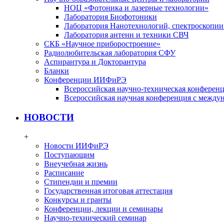
НОЦ «Фотоника и лазерные технологии»
Лаборатория Биофотоники
Лаборатория Нанотехнологий, спектроскопии
Лаборатория антенн и техники СВЧ
СКБ «Научное приборостроение»
Радиолюбительская лаборатория СФУ
Аспирантура и Докторантура
Бланки
Конференции ИИФиРЭ
Всероссийская научно-техническая конфере
Всероссийская научная конференция с между
НОВОСТИ
+
Новости ИИФиРЭ
Поступающим
Внеучебная жизнь
Расписание
Стипендии и премии
Государственная итоговая аттестация
Конкурсы и гранты
Конференции, лекции и семинары
Научно-технический семинар