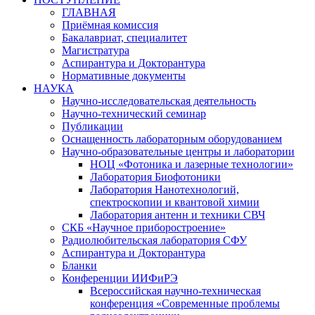
ГЛАВНАЯ
Приёмная комиссия
Бакалавриат, специалитет
Магистратура
Аспирантура и Докторантура
Нормативные документы
НАУКА
Научно-исследовательская деятельность
Научно-технический семинар
Публикации
Оснащенность лабораторным оборудованием
Научно-образовательные центры и лаборатории
НОЦ «Фотоника и лазерные технологии»
Лаборатория Биофотоники
Лаборатория Нанотехнологий,
спектроскопии и квантовой химии
Лаборатория антенн и техники СВЧ
СКБ «Научное приборостроение»
Радиолюбительская лаборатория СФУ
Аспирантура и Докторантура
Бланки
Конференции ИИФиРЭ
Всероссийская научно-техническая
конференция «Современные проблемы