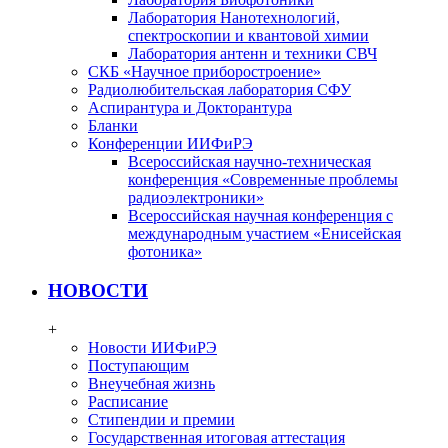
Лаборатория Нанотехнологий,
спектроскопии и квантовой химии
Лаборатория антенн и техники СВЧ
СКБ «Научное приборостроение»
Радиолюбительская лаборатория СФУ
Аспирантура и Докторантура
Бланки
Конференции ИИФиРЭ
Всероссийская научно-техническая
конференция «Современные проблемы
радиоэлектроники»
Всероссийская научная конференция с
международным участием «Енисейская
фотоника»
НОВОСТИ
+
Новости ИИФиРЭ
Поступающим
Внеучебная жизнь
Расписание
Стипендии и премии
Государственная итоговая аттестация