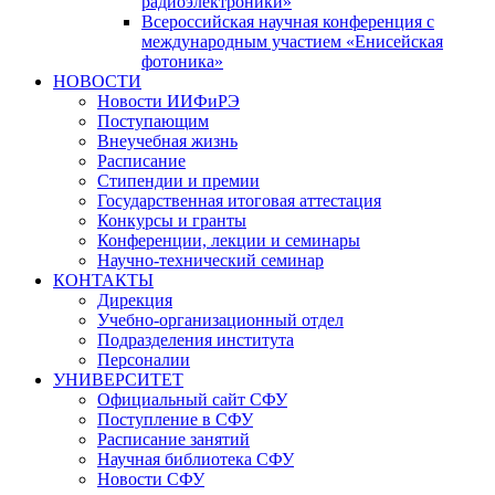
радиоэлектроники»
Всероссийская научная конференция с
международным участием «Енисейская
фотоника»
НОВОСТИ
Новости ИИФиРЭ
Поступающим
Внеучебная жизнь
Расписание
Стипендии и премии
Государственная итоговая аттестация
Конкурсы и гранты
Конференции, лекции и семинары
Научно-технический семинар
КОНТАКТЫ
Дирекция
Учебно-организационный отдел
Подразделения института
Персоналии
УНИВЕРСИТЕТ
Официальный сайт СФУ
Поступление в СФУ
Расписание занятий
Научная библиотека СФУ
Новости СФУ