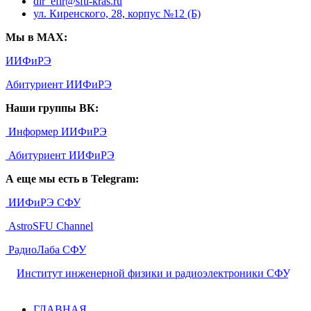
dir_efir@sfu-kras.ru
ул. Киренского, 28, корпус №12 (Б)
Мы в MAX:
ИИФиРЭ
Абитуриент ИИФиРЭ
Наши группы ВК:
Информер ИИФиРЭ
Абитуриент ИИФиРЭ
А еще мы есть в Telegram:
ИИФиРЭ СФУ
AstroSFU Channel
РадиоЛаба СФУ
©
Институт инженерной физики и радиоэлектроники СФУ
,
2026
ГЛАВНАЯ