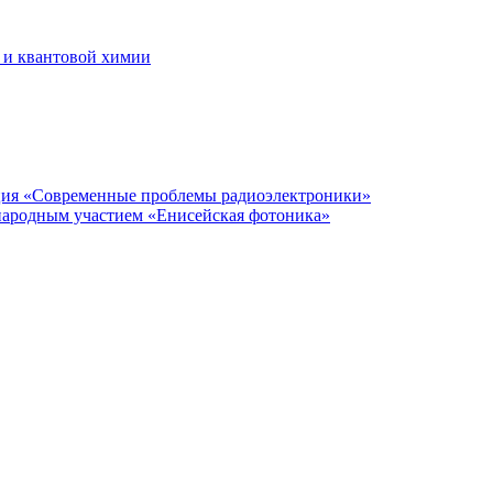
 и квантовой химии
нция «Современные проблемы радиоэлектроники»
народным участием «Енисейская фотоника»