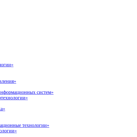
логии»
вления»
 информационных систем»
нотехнологии»
ка»
вационные технологии»
ологии»