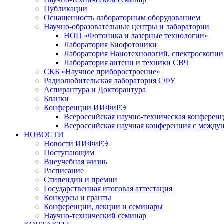
Публикации
Оснащенность лабораторным оборудованием
Научно-образовательные центры и лаборатории
НОЦ «Фотоника и лазерные технологии»
Лаборатория Биофотоники
Лаборатория Нанотехнологий, спектроскопии
Лаборатория антенн и техники СВЧ
СКБ «Научное приборостроение»
Радиолюбительская лаборатория СФУ
Аспирантура и Докторантура
Бланки
Конференции ИИФиРЭ
Всероссийская научно-техническая конфере
Всероссийская научная конференция с между
НОВОСТИ
Новости ИИФиРЭ
Поступающим
Внеучебная жизнь
Расписание
Стипендии и премии
Государственная итоговая аттестация
Конкурсы и гранты
Конференции, лекции и семинары
Научно-технический семинар