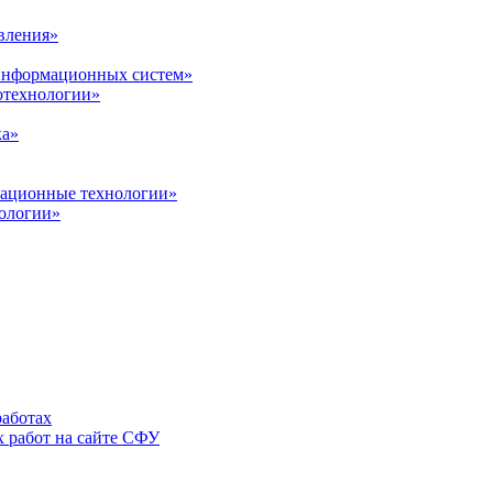
вления»
 информационных систем»
нотехнологии»
ка»
вационные технологии»
ологии»
аботах
 работ на сайте СФУ