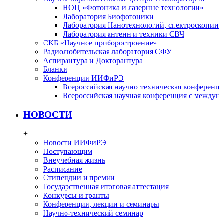
НОЦ «Фотоника и лазерные технологии»
Лаборатория Биофотоники
Лаборатория Нанотехнологий, спектроскопии
Лаборатория антенн и техники СВЧ
СКБ «Научное приборостроение»
Радиолюбительская лаборатория СФУ
Аспирантура и Докторантура
Бланки
Конференции ИИФиРЭ
Всероссийская научно-техническая конфере
Всероссийская научная конференция с между
НОВОСТИ
+
Новости ИИФиРЭ
Поступающим
Внеучебная жизнь
Расписание
Стипендии и премии
Государственная итоговая аттестация
Конкурсы и гранты
Конференции, лекции и семинары
Научно-технический семинар