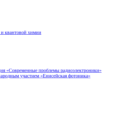
 и квантовой химии
нция «Современные проблемы радиоэлектроники»
народным участием «Енисейская фотоника»