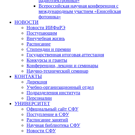
радиоэлектроники»
Всероссийская научная конференция с
международным участием «Енисейская
фотоника»
НОВОСТИ
Новости ИИФиРЭ
Поступающим
Внеучебная жизнь
Расписание
Стипендии и премии
Государственная итоговая аттестация
Конкурсы и гранты
Конференции, лекции и семинары
Научно-технический семинар
КОНТАКТЫ
Дирекция
Учебно-организационный отдел
Подразделения института
Персоналии
УНИВЕРСИТЕТ
Официальный сайт СФУ
Поступление в СФУ
Расписание занятий
Научная библиотека СФУ
Новости СФУ