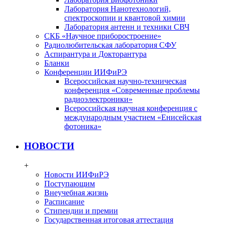
Лаборатория Нанотехнологий,
спектроскопии и квантовой химии
Лаборатория антенн и техники СВЧ
СКБ «Научное приборостроение»
Радиолюбительская лаборатория СФУ
Аспирантура и Докторантура
Бланки
Конференции ИИФиРЭ
Всероссийская научно-техническая
конференция «Современные проблемы
радиоэлектроники»
Всероссийская научная конференция с
международным участием «Енисейская
фотоника»
НОВОСТИ
+
Новости ИИФиРЭ
Поступающим
Внеучебная жизнь
Расписание
Стипендии и премии
Государственная итоговая аттестация