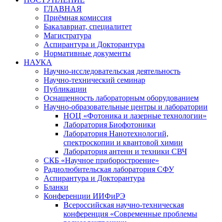
ГЛАВНАЯ
Приёмная комиссия
Бакалавриат, специалитет
Магистратура
Аспирантура и Докторантура
Нормативные документы
НАУКА
Научно-исследовательская деятельность
Научно-технический семинар
Публикации
Оснащенность лабораторным оборудованием
Научно-образовательные центры и лаборатории
НОЦ «Фотоника и лазерные технологии»
Лаборатория Биофотоники
Лаборатория Нанотехнологий,
спектроскопии и квантовой химии
Лаборатория антенн и техники СВЧ
СКБ «Научное приборостроение»
Радиолюбительская лаборатория СФУ
Аспирантура и Докторантура
Бланки
Конференции ИИФиРЭ
Всероссийская научно-техническая
конференция «Современные проблемы