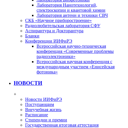
Лаборатория Нанотехнологий,
спектроскопии и квантовой химии
Лаборатория антенн и техники СВЧ
СКБ «Научное приборостроение»
Радиолюбительская лаборатория СФУ
Аспирантура и Докторантура
Бланки
Конференции ИИФиРЭ
Всероссийская научно-техническая
конференция «Современные проблемы
радиоэлектроники»
Всероссийская научная конференция с
международным участием «Енисейская
фотоника»
НОВОСТИ
+
Новости ИИФиРЭ
Поступающим
Внеучебная жизнь
Расписание
Стипендии и премии
Государственная итоговая аттестация