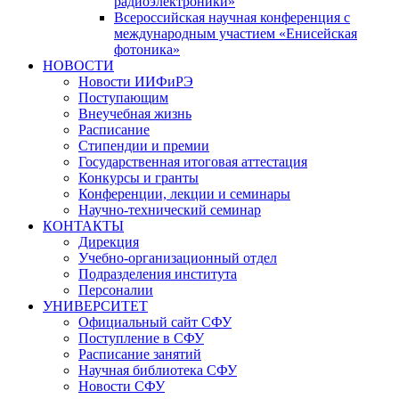
радиоэлектроники»
Всероссийская научная конференция с
международным участием «Енисейская
фотоника»
НОВОСТИ
Новости ИИФиРЭ
Поступающим
Внеучебная жизнь
Расписание
Стипендии и премии
Государственная итоговая аттестация
Конкурсы и гранты
Конференции, лекции и семинары
Научно-технический семинар
КОНТАКТЫ
Дирекция
Учебно-организационный отдел
Подразделения института
Персоналии
УНИВЕРСИТЕТ
Официальный сайт СФУ
Поступление в СФУ
Расписание занятий
Научная библиотека СФУ
Новости СФУ