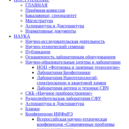
ГЛАВНАЯ
Приёмная комиссия
Бакалавриат, специалитет
Магистратура
Аспирантура и Докторантура
Нормативные документы
НАУКА
Научно-исследовательская деятельность
Научно-технический семинар
Публикации
Оснащенность лабораторным оборудованием
Научно-образовательные центры и лаборатории
НОЦ «Фотоника и лазерные технологии»
Лаборатория Биофотоники
Лаборатория Нанотехнологий,
спектроскопии и квантовой химии
Лаборатория антенн и техники СВЧ
СКБ «Научное приборостроение»
Радиолюбительская лаборатория СФУ
Аспирантура и Докторантура
Бланки
Конференции ИИФиРЭ
Всероссийская научно-техническая
конференция «Современные проблемы