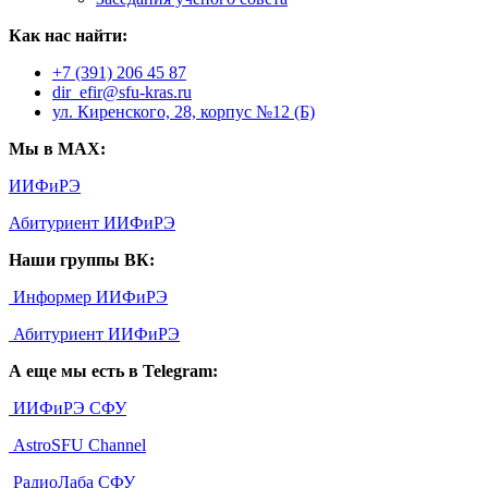
Как нас найти:
+7 (391) 206 45 87
dir_efir@sfu-kras.ru
ул. Киренского, 28, корпус №12 (Б)
Мы в MAX:
ИИФиРЭ
Абитуриент ИИФиРЭ
Наши группы ВК:
Информер ИИФиРЭ
Абитуриент ИИФиРЭ
А еще мы есть в Telegram:
ИИФиРЭ СФУ
AstroSFU Channel
РадиоЛаба СФУ