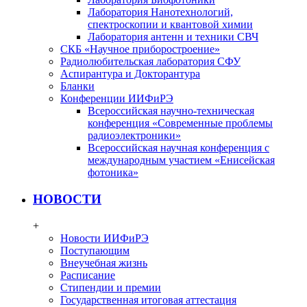
Лаборатория Нанотехнологий,
спектроскопии и квантовой химии
Лаборатория антенн и техники СВЧ
СКБ «Научное приборостроение»
Радиолюбительская лаборатория СФУ
Аспирантура и Докторантура
Бланки
Конференции ИИФиРЭ
Всероссийская научно-техническая
конференция «Современные проблемы
радиоэлектроники»
Всероссийская научная конференция с
международным участием «Енисейская
фотоника»
НОВОСТИ
+
Новости ИИФиРЭ
Поступающим
Внеучебная жизнь
Расписание
Стипендии и премии
Государственная итоговая аттестация