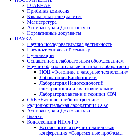
ГЛАВНАЯ
Приёмная комиссия
Бакалавриат, специалитет
Магистратура
Аспирантура и Докторантура
Нормативные документы
НАУКА
Научно-исследовательская деятельность
Научно-технический семинар
Публикации
Оснащенность лабораторным оборудованием
Научно-образовательные центры и лаборатории
НОЦ «Фотоника и лазерные технологии»
Лаборатория Биофотоники
Лаборатория Нанотехнологий,
спектроскопии и квантовой химии
Лаборатория антенн и техники СВЧ
СКБ «Научное приборостроение»
Радиолюбительская лаборатория СФУ
Аспирантура и Докторантура
Бланки
Конференции ИИФиРЭ
Всероссийская научно-техническая
конференция «Современные проблемы