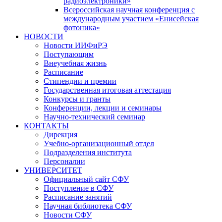
радиоэлектроники»
Всероссийская научная конференция с
международным участием «Енисейская
фотоника»
НОВОСТИ
Новости ИИФиРЭ
Поступающим
Внеучебная жизнь
Расписание
Стипендии и премии
Государственная итоговая аттестация
Конкурсы и гранты
Конференции, лекции и семинары
Научно-технический семинар
КОНТАКТЫ
Дирекция
Учебно-организационный отдел
Подразделения института
Персоналии
УНИВЕРСИТЕТ
Официальный сайт СФУ
Поступление в СФУ
Расписание занятий
Научная библиотека СФУ
Новости СФУ