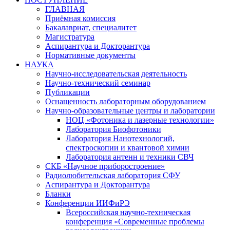
ГЛАВНАЯ
Приёмная комиссия
Бакалавриат, специалитет
Магистратура
Аспирантура и Докторантура
Нормативные документы
НАУКА
Научно-исследовательская деятельность
Научно-технический семинар
Публикации
Оснащенность лабораторным оборудованием
Научно-образовательные центры и лаборатории
НОЦ «Фотоника и лазерные технологии»
Лаборатория Биофотоники
Лаборатория Нанотехнологий,
спектроскопии и квантовой химии
Лаборатория антенн и техники СВЧ
СКБ «Научное приборостроение»
Радиолюбительская лаборатория СФУ
Аспирантура и Докторантура
Бланки
Конференции ИИФиРЭ
Всероссийская научно-техническая
конференция «Современные проблемы