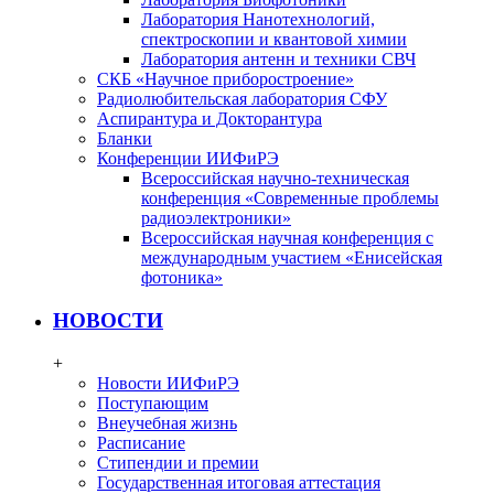
Лаборатория Нанотехнологий,
спектроскопии и квантовой химии
Лаборатория антенн и техники СВЧ
СКБ «Научное приборостроение»
Радиолюбительская лаборатория СФУ
Аспирантура и Докторантура
Бланки
Конференции ИИФиРЭ
Всероссийская научно-техническая
конференция «Современные проблемы
радиоэлектроники»
Всероссийская научная конференция с
международным участием «Енисейская
фотоника»
НОВОСТИ
+
Новости ИИФиРЭ
Поступающим
Внеучебная жизнь
Расписание
Стипендии и премии
Государственная итоговая аттестация