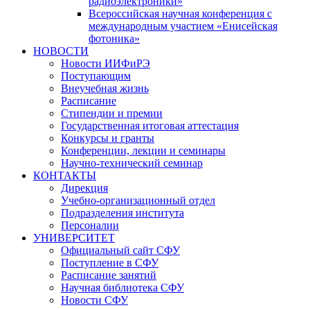
радиоэлектроники»
Всероссийская научная конференция с
международным участием «Енисейская
фотоника»
НОВОСТИ
Новости ИИФиРЭ
Поступающим
Внеучебная жизнь
Расписание
Стипендии и премии
Государственная итоговая аттестация
Конкурсы и гранты
Конференции, лекции и семинары
Научно-технический семинар
КОНТАКТЫ
Дирекция
Учебно-организационный отдел
Подразделения института
Персоналии
УНИВЕРСИТЕТ
Официальный сайт СФУ
Поступление в СФУ
Расписание занятий
Научная библиотека СФУ
Новости СФУ