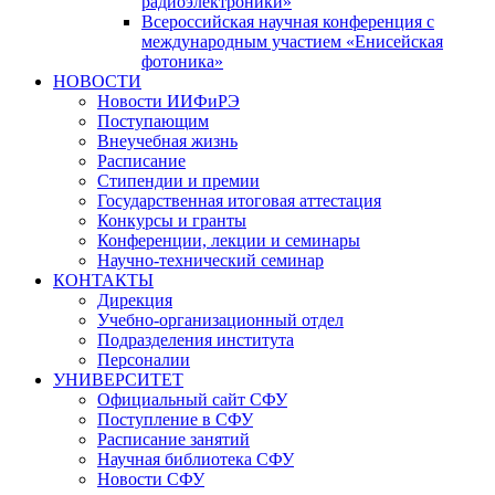
радиоэлектроники»
Всероссийская научная конференция с
международным участием «Енисейская
фотоника»
НОВОСТИ
Новости ИИФиРЭ
Поступающим
Внеучебная жизнь
Расписание
Стипендии и премии
Государственная итоговая аттестация
Конкурсы и гранты
Конференции, лекции и семинары
Научно-технический семинар
КОНТАКТЫ
Дирекция
Учебно-организационный отдел
Подразделения института
Персоналии
УНИВЕРСИТЕТ
Официальный сайт СФУ
Поступление в СФУ
Расписание занятий
Научная библиотека СФУ
Новости СФУ