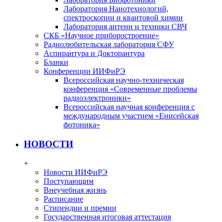
Лаборатория Нанотехнологий,
спектроскопии и квантовой химии
Лаборатория антенн и техники СВЧ
СКБ «Научное приборостроение»
Радиолюбительская лаборатория СФУ
Аспирантура и Докторантура
Бланки
Конференции ИИФиРЭ
Всероссийская научно-техническая
конференция «Современные проблемы
радиоэлектроники»
Всероссийская научная конференция с
международным участием «Енисейская
фотоника»
НОВОСТИ
+
Новости ИИФиРЭ
Поступающим
Внеучебная жизнь
Расписание
Стипендии и премии
Государственная итоговая аттестация