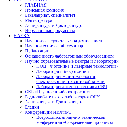
ГЛАВНАЯ
Приёмная комиссия
Бакалавриат, специалитет
Магистратура
Аспирантура и Докторантура
Нормативные документы
НАУКА
Научно-исследовательская деятельность
Научно-технический семинар
Публикации
Оснащенность лабораторным оборудованием
Научно-образовательные центры и лаборатории
НОЦ «Фотоника и лазерные технологии»
Лаборатория Биофотоники
Лаборатория Нанотехнологий,
спектроскопии и квантовой химии
Лаборатория антенн и техники СВЧ
СКБ «Научное приборостроение»
Радиолюбительская лаборатория СФУ
Аспирантура и Докторантура
Бланки
Конференции ИИФиРЭ
Всероссийская научно-техническая
конференция «Современные проблемы