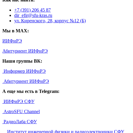
+7 (391) 206 45 87
dir_efir@sfu-kras.ru
ул. Киренского, 28, корпус №12 (Б)
Мы в MAX:
ИИФиРЭ
Абитуриент ИИФиРЭ
Наши группы ВК:
Информер ИИФиРЭ
Абитуриент ИИФиРЭ
А еще мы есть в Telegram:
ИИФиРЭ СФУ
AstroSFU Channel
РадиоЛаба СФУ
©
Институт инженерной физики и радиоэлектроники СФУ
,