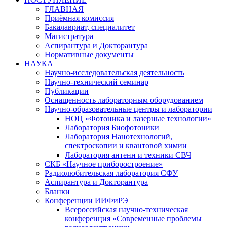
ГЛАВНАЯ
Приёмная комиссия
Бакалавриат, специалитет
Магистратура
Аспирантура и Докторантура
Нормативные документы
НАУКА
Научно-исследовательская деятельность
Научно-технический семинар
Публикации
Оснащенность лабораторным оборудованием
Научно-образовательные центры и лаборатории
НОЦ «Фотоника и лазерные технологии»
Лаборатория Биофотоники
Лаборатория Нанотехнологий,
спектроскопии и квантовой химии
Лаборатория антенн и техники СВЧ
СКБ «Научное приборостроение»
Радиолюбительская лаборатория СФУ
Аспирантура и Докторантура
Бланки
Конференции ИИФиРЭ
Всероссийская научно-техническая
конференция «Современные проблемы