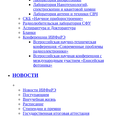
Лаборатория Нанотехнологий,
спектроскопии и квантовой химии
Лаборатория антенн и техники СВЧ
СКБ «Научное приборостроение»
Радиолюбительская лаборатория СФУ
Аспирантура и Докторантура
Бланки
Конференции ИИФиРЭ
Всероссийская научно-техническая
конференция «Современные проблемы
радиоэлектроники»
Всероссийская научная конференция с
международным участием «Енисейская
фотоника»
НОВОСТИ
+
Новости ИИФиРЭ
Поступающим
Внеучебная жизнь
Расписание
Стипендии и премии
Государственная итоговая аттестация