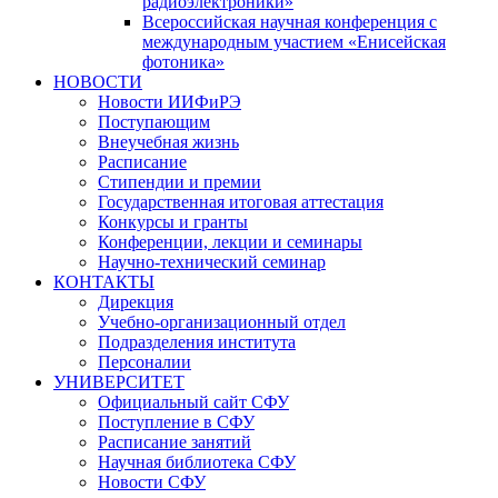
радиоэлектроники»
Всероссийская научная конференция с
международным участием «Енисейская
фотоника»
НОВОСТИ
Новости ИИФиРЭ
Поступающим
Внеучебная жизнь
Расписание
Стипендии и премии
Государственная итоговая аттестация
Конкурсы и гранты
Конференции, лекции и семинары
Научно-технический семинар
КОНТАКТЫ
Дирекция
Учебно-организационный отдел
Подразделения института
Персоналии
УНИВЕРСИТЕТ
Официальный сайт СФУ
Поступление в СФУ
Расписание занятий
Научная библиотека СФУ
Новости СФУ