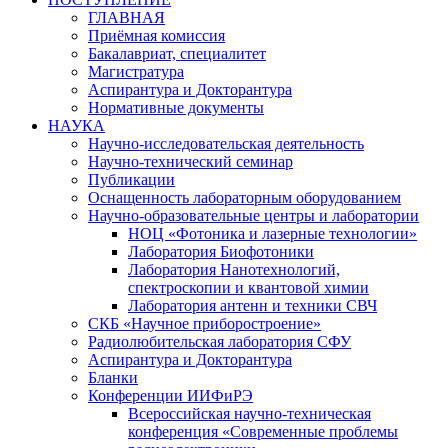
ГЛАВНАЯ
Приёмная комиссия
Бакалавриат, специалитет
Магистратура
Аспирантура и Докторантура
Нормативные документы
НАУКА
Научно-исследовательская деятельность
Научно-технический семинар
Публикации
Оснащенность лабораторным оборудованием
Научно-образовательные центры и лаборатории
НОЦ «Фотоника и лазерные технологии»
Лаборатория Биофотоники
Лаборатория Нанотехнологий,
спектроскопии и квантовой химии
Лаборатория антенн и техники СВЧ
СКБ «Научное приборостроение»
Радиолюбительская лаборатория СФУ
Аспирантура и Докторантура
Бланки
Конференции ИИФиРЭ
Всероссийская научно-техническая
конференция «Современные проблемы