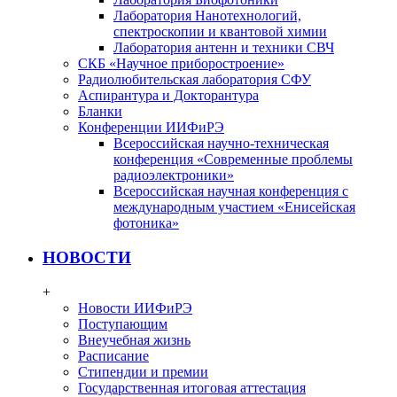
Лаборатория Нанотехнологий,
спектроскопии и квантовой химии
Лаборатория антенн и техники СВЧ
СКБ «Научное приборостроение»
Радиолюбительская лаборатория СФУ
Аспирантура и Докторантура
Бланки
Конференции ИИФиРЭ
Всероссийская научно-техническая
конференция «Современные проблемы
радиоэлектроники»
Всероссийская научная конференция с
международным участием «Енисейская
фотоника»
НОВОСТИ
+
Новости ИИФиРЭ
Поступающим
Внеучебная жизнь
Расписание
Стипендии и премии
Государственная итоговая аттестация