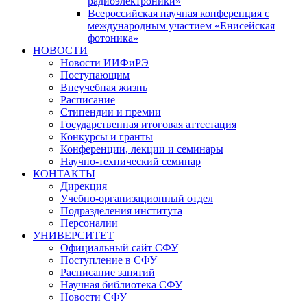
радиоэлектроники»
Всероссийская научная конференция с
международным участием «Енисейская
фотоника»
НОВОСТИ
Новости ИИФиРЭ
Поступающим
Внеучебная жизнь
Расписание
Стипендии и премии
Государственная итоговая аттестация
Конкурсы и гранты
Конференции, лекции и семинары
Научно-технический семинар
КОНТАКТЫ
Дирекция
Учебно-организационный отдел
Подразделения института
Персоналии
УНИВЕРСИТЕТ
Официальный сайт СФУ
Поступление в СФУ
Расписание занятий
Научная библиотека СФУ
Новости СФУ