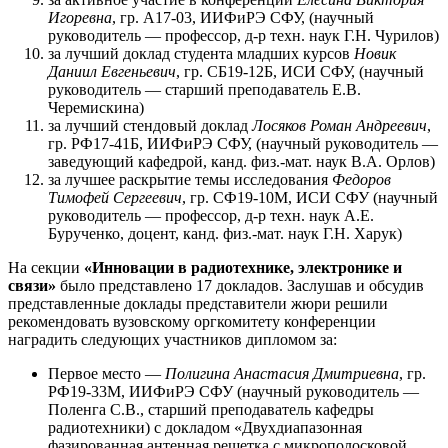
Игоревна
, гр. А17-03, ИИФиРЭ СФУ, (научный
руководитель — профессор, д-р техн. наук Г.Н. Чурилов)
за лучший доклад студента младших курсов
Новик
Даниил Евгеньевич
, гр. СБ19-12Б, ИСИ СФУ, (научный
руководитель — старший преподаватель Е.В.
Черемискина)
за лучший стендовый доклад
Лосяков Роман Андреевич
,
гр. РФ17-41Б, ИИФиРЭ СФУ, (научный руководитель —
заведующий кафедрой, канд. физ.-мат. наук В.А. Орлов)
за лучшее раскрытие темы исследования
Федоров
Тимофей Сергеевич
, гр. СФ19-10М, ИСИ СФУ (научный
руководитель — профессор, д-р техн. наук А.Е.
Бурученко, доцент, канд. физ.-мат. наук Г.Н. Харук)
На секции
«Инновации в радиотехнике, электронике и
связи»
было представлено 17 докладов. Заслушав и обсудив
представленные доклады представители жюри решили
рекомендовать вузовскому оргкомитету конференции
наградить следующих участников дипломом за:
Первое место —
Полигина Анастасия Дмитриевна
, гр.
РФ19-33М, ИИФиРЭ СФУ (научный руководитель —
Поленга С.В., старший преподаватель кафедры
радиотехники) с докладом «Двухдиапазонная
фазированная антенная решетка с микрополосковой