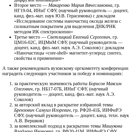
Второе место —
Макаренко Мария Вячеславовна
, гр.
НГ19-04, ИНиГ СФУ, (научный руководитель — доцент,
канд. физ.-мат. наук Ю.В. Герасимова) с докладом
«Исследование системы наночастиц оксида железа с
силикатным покрытием для выделения ДНК/РНК
методом ИК спектроскопии»
Третье место —
Светлицкий Евгений Сергеевич
, гр.
ЦМ16-02С, ИЦМиМ СФУ, (научный руководитель —
доцент, канд. физ.-мат. наук А.Э. Соколов) с докладом
«Наночастицы «core-shell» магнетит-углерод: синтез,
свойства и применение»
А также рекомендовать вузовскому оргкомитету конференции
наградить следующих участников за победу в номинациях:
за практическую значимость работы
Борисов Максим
Олегович
, гр. НБ17-07Б, ИНиГ СФУ, (научный
руководитель — доцент, канд. физ.-мат. наук А.Э.
Соколов)
за авторский вклад в раскрытие избранной темы
Брензович Самуил Игоревич
, гр. РФ20-41Б, ИИФиРЭ
СФУ, (научный руководитель — доцент, канд. техн. наук
А.В. Вершков)
за комплексный подход к раскрытию темы
Машукова
Владлена Ивановна
, гр. РФ20-41М, ИИФиРЭ СФУ,