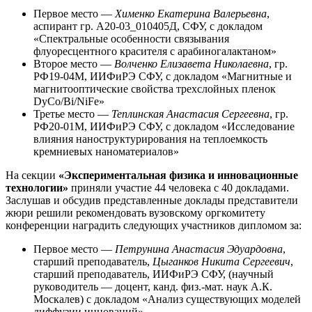
Первое место —
Хименко Екатерина Валерьевна
,
аспирант гр. А20-03_010405Д, СФУ, с докладом
«Спектральные особенности связывания
флуоресцентного красителя с арабиногалактаном»
Второе место —
Волченко Елизавета Николаевна
, гр.
РФ19-04М, ИИФиРЭ СФУ, с докладом «Магнитные и
магнитооптические свойства трехслойных пленок
DyCo/Bi/NiFe»
Третье место —
Теплинская Анастасия Сергеевна
, гр.
РФ20-01М, ИИФиРЭ СФУ, с докладом «Исследование
влияния наноструктурирования на теплоемкость
кремниевых наноматериалов»
На секции
«Экспериментальная физика и инновационные
технологии»
приняли участие 44 человека с 40 докладами.
Заслушав и обсудив представленные доклады представители
жюри решили рекомендовать вузовскому оргкомитету
конференции наградить следующих участников дипломом за:
Первое место —
Петрунина Анастасия Эдуардовна
,
старший преподаватель,
Цыганков Никита Сергеевич
,
старший преподаватель, ИИФиРЭ СФУ, (научный
руководитель — доцент, канд. физ.-мат. наук А.К.
Москалев) с докладом «Анализ существующих моделей
диффузии инноваций»