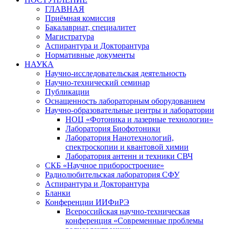
ГЛАВНАЯ
Приёмная комиссия
Бакалавриат, специалитет
Магистратура
Аспирантура и Докторантура
Нормативные документы
НАУКА
Научно-исследовательская деятельность
Научно-технический семинар
Публикации
Оснащенность лабораторным оборудованием
Научно-образовательные центры и лаборатории
НОЦ «Фотоника и лазерные технологии»
Лаборатория Биофотоники
Лаборатория Нанотехнологий,
спектроскопии и квантовой химии
Лаборатория антенн и техники СВЧ
СКБ «Научное приборостроение»
Радиолюбительская лаборатория СФУ
Аспирантура и Докторантура
Бланки
Конференции ИИФиРЭ
Всероссийская научно-техническая
конференция «Современные проблемы