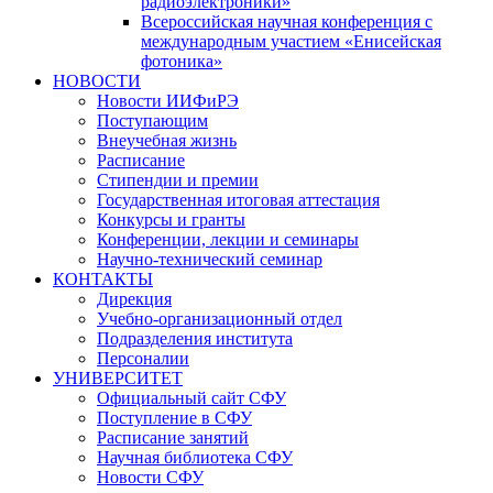
радиоэлектроники»
Всероссийская научная конференция с
международным участием «Енисейская
фотоника»
НОВОСТИ
Новости ИИФиРЭ
Поступающим
Внеучебная жизнь
Расписание
Стипендии и премии
Государственная итоговая аттестация
Конкурсы и гранты
Конференции, лекции и семинары
Научно-технический семинар
КОНТАКТЫ
Дирекция
Учебно-организационный отдел
Подразделения института
Персоналии
УНИВЕРСИТЕТ
Официальный сайт СФУ
Поступление в СФУ
Расписание занятий
Научная библиотека СФУ
Новости СФУ