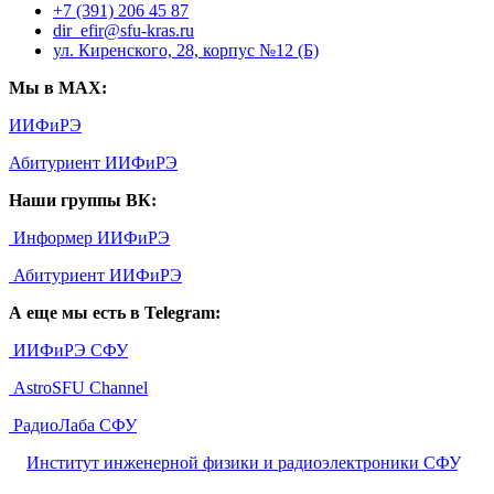
+7 (391) 206 45 87
dir_efir@sfu-kras.ru
ул. Киренского, 28, корпус №12 (Б)
Мы в MAX:
ИИФиРЭ
Абитуриент ИИФиРЭ
Наши группы ВК:
Информер ИИФиРЭ
Абитуриент ИИФиРЭ
А еще мы есть в Telegram:
ИИФиРЭ СФУ
AstroSFU Channel
РадиоЛаба СФУ
©
Институт инженерной физики и радиоэлектроники СФУ
,
2026