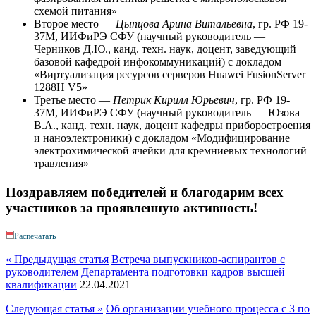
схемой питания»
Второе место —
Цыпцова Арина Витальевна
, гр. РФ 19-
37М, ИИФиРЭ СФУ (научный руководитель —
Черников Д.Ю., канд. техн. наук, доцент, заведующий
базовой кафедрой инфокоммуникаций) с докладом
«Виртуализация ресурсов серверов Huawei FusionServer
1288H V5»
Третье место —
Петрик Кирилл Юрьевич
, гр. РФ 19-
37М, ИИФиРЭ СФУ (научный руководитель — Юзова
В.А., канд. техн. наук, доцент кафедры приборостроения
и наноэлектроники) с докладом «Модифицирование
электрохимической ячейки для кремниевых технологий
травления»
Поздравляем победителей и благодарим всех
участников за проявленную активность!
Распечатать
« Предыдущая статья
Встреча выпускников-аспирантов с
руководителем Департамента подготовки кадров высшей
квалификации
22.04.2021
Следующая статья »
Об организации учебного процесса с 3 по