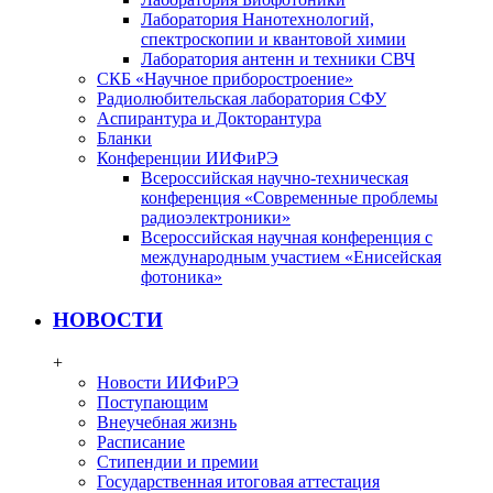
Лаборатория Нанотехнологий,
спектроскопии и квантовой химии
Лаборатория антенн и техники СВЧ
СКБ «Научное приборостроение»
Радиолюбительская лаборатория СФУ
Аспирантура и Докторантура
Бланки
Конференции ИИФиРЭ
Всероссийская научно-техническая
конференция «Современные проблемы
радиоэлектроники»
Всероссийская научная конференция с
международным участием «Енисейская
фотоника»
НОВОСТИ
+
Новости ИИФиРЭ
Поступающим
Внеучебная жизнь
Расписание
Стипендии и премии
Государственная итоговая аттестация