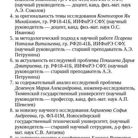
(научный руководитель — доцент, канд. физ.-мат. наук
А.Э. Соколов)
за оригинальность темы исследования
Контогоров Ян
Михайлович
, гр. РФ18-41Б, ИИФиРЭ СФУ, (научный
руководитель — доцент, канд. физ.-мат. наук О.С.
Иванова)
за методологический подход к научной работе
Псарева
Наталья Витальевна
, гр. РФ20-41Б, ИИФиРЭ СФУ,
(научный руководитель — старший преподаватель А.Э.
Петрунина)
за актуальность исследуемой проблемы
Пекишева Дарья
Дмитриевна
, гр. РФ18-41Б, ИИФиРЭ СФУ, (научный
руководитель — старший преподаватель А.Э.
Петрунина)
за содержательный анализ исследуемой проблемы
Деменчук Мария Александровна
, инженер-исследователь,
Тюменский государственный университет (научный
руководитель — профессор, канд. физ.-мат. наук А.П.
Шевелев)
за новизну научного исследования
Ахрименко Софья
Андреевна
, гр. ФЛ-01М, Новосибирский
государственный технический университет, (научный
руководитель — старший научный сотрудник, д-р физ.-
мат. наук С.В. Автаева)
за активное участие в конференции
Елесина Виктория