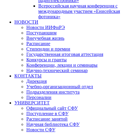
радиоэлектроники»
Всероссийская научная конференция с
международным участием «Енисейская
фотоника»
НОВОСТИ
Новости ИИФиРЭ
Поступающим
Внеучебная жизнь
Расписание
Стипендии и премии
Государственная итоговая аттестация
Конкурсы и гранты
Конференции, лекции и семинары
Научно-технический семинар
КОНТАКТЫ
Дирекция
Учебно-организационный отдел
Подразделения института
Персоналии
УНИВЕРСИТЕТ
Официальный сайт СФУ
Поступление в СФУ
Расписание занятий
Научная библиотека СФУ
Новости СФУ