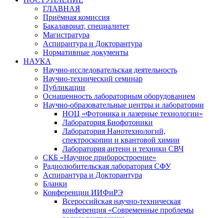
ГЛАВНАЯ
Приёмная комиссия
Бакалавриат, специалитет
Магистратура
Аспирантура и Докторантура
Нормативные документы
НАУКА
Научно-исследовательская деятельность
Научно-технический семинар
Публикации
Оснащенность лабораторным оборудованием
Научно-образовательные центры и лаборатории
НОЦ «Фотоника и лазерные технологии»
Лаборатория Биофотоники
Лаборатория Нанотехнологий,
спектроскопии и квантовой химии
Лаборатория антенн и техники СВЧ
СКБ «Научное приборостроение»
Радиолюбительская лаборатория СФУ
Аспирантура и Докторантура
Бланки
Конференции ИИФиРЭ
Всероссийская научно-техническая
конференция «Современные проблемы