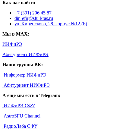
Как нас найти:
+7 (391) 206 45 87
dir_efir@sfu-kras.ru
ул. Киренского, 28, корпус №12 (Б)
Мы в MAX:
ИИФиРЭ
Абитуриент ИИФиРЭ
Наши группы ВК:
Информер ИИФиРЭ
Абитуриент ИИФиРЭ
А еще мы есть в Telegram:
ИИФиРЭ СФУ
AstroSFU Channel
РадиоЛаба СФУ