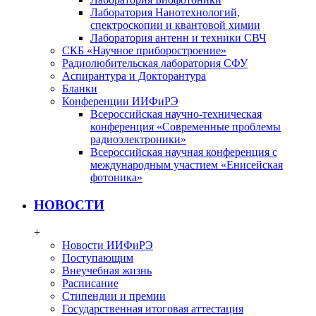
Лаборатория Нанотехнологий,
спектроскопии и квантовой химии
Лаборатория антенн и техники СВЧ
СКБ «Научное приборостроение»
Радиолюбительская лаборатория СФУ
Аспирантура и Докторантура
Бланки
Конференции ИИФиРЭ
Всероссийская научно-техническая
конференция «Современные проблемы
радиоэлектроники»
Всероссийская научная конференция с
международным участием «Енисейская
фотоника»
НОВОСТИ
+
Новости ИИФиРЭ
Поступающим
Внеучебная жизнь
Расписание
Стипендии и премии
Государственная итоговая аттестация