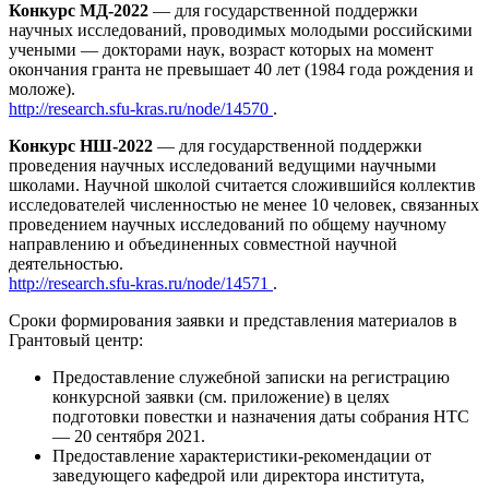
Конкурс МД-2022
— для государственной поддержки
научных исследований, проводимых молодыми российскими
учеными — докторами наук, возраст которых на момент
окончания гранта не превышает 40 лет (1984 года рождения и
моложе).
http://research.sfu-kras.ru/node/14570
.
Конкурс НШ-2022
— для государственной поддержки
проведения научных исследований ведущими научными
школами. Научной школой считается сложившийся коллектив
исследователей численностью не менее 10 человек, связанных
проведением научных исследований по общему научному
направлению и объединенных совместной научной
деятельностью.
http://research.sfu-kras.ru/node/14571
.
Сроки формирования заявки и представления материалов в
Грантовый центр:
Предоставление служебной записки на регистрацию
конкурсной заявки (см. приложение) в целях
подготовки повестки и назначения даты собрания НТС
— 20 сентября 2021.
Предоставление характеристики-рекомендации от
заведующего кафедрой или директора института,