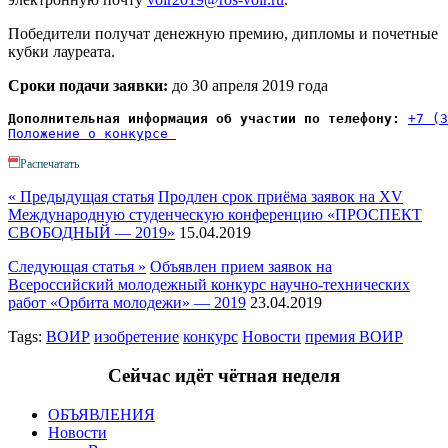
Победители получат денежную премию, дипломы и почетные
кубки лауреата.
Сроки подачи заявки:
до 30 апреля 2019 года
Дополнительная информация об участии по телефону:
+7 (3
Положение о конкурсе 
Распечатать
« Предыдущая статья
Продлен срок приёма заявок на XV
Международную студенческую конференцию «ПРОСПЕКТ
СВОБОДНЫЙ — 2019»
15.04.2019
Следующая статья »
Объявлен прием заявок на
Всероссийский молодежный конкурс научно-технических
работ «Орбита молодежи» — 2019
23.04.2019
Tags:
ВОИР
изобретение
конкурс
Новости
премия ВОИР
Сейчас идёт чётная неделя
ОБЪЯВЛЕНИЯ
Новости