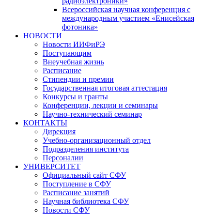
радиоэлектроники»
Всероссийская научная конференция с
международным участием «Енисейская
фотоника»
НОВОСТИ
Новости ИИФиРЭ
Поступающим
Внеучебная жизнь
Расписание
Стипендии и премии
Государственная итоговая аттестация
Конкурсы и гранты
Конференции, лекции и семинары
Научно-технический семинар
КОНТАКТЫ
Дирекция
Учебно-организационный отдел
Подразделения института
Персоналии
УНИВЕРСИТЕТ
Официальный сайт СФУ
Поступление в СФУ
Расписание занятий
Научная библиотека СФУ
Новости СФУ