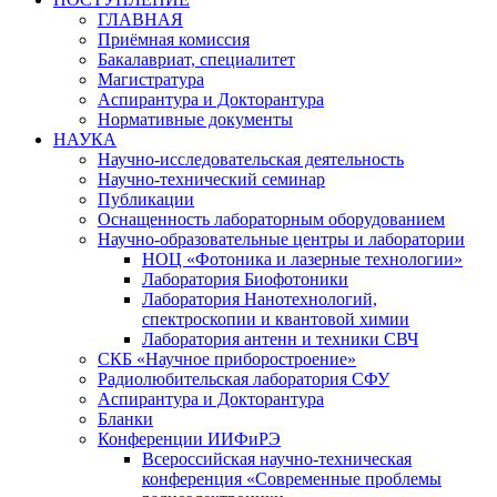
ГЛАВНАЯ
Приёмная комиссия
Бакалавриат, специалитет
Магистратура
Аспирантура и Докторантура
Нормативные документы
НАУКА
Научно-исследовательская деятельность
Научно-технический семинар
Публикации
Оснащенность лабораторным оборудованием
Научно-образовательные центры и лаборатории
НОЦ «Фотоника и лазерные технологии»
Лаборатория Биофотоники
Лаборатория Нанотехнологий,
спектроскопии и квантовой химии
Лаборатория антенн и техники СВЧ
СКБ «Научное приборостроение»
Радиолюбительская лаборатория СФУ
Аспирантура и Докторантура
Бланки
Конференции ИИФиРЭ
Всероссийская научно-техническая
конференция «Современные проблемы