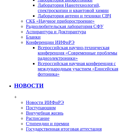
Лаборатория Нанотехнологий,
спектроскопии и квантовой химии
Лаборатория антенн и техники СВЧ
СКБ «Научное приборостроение»
Радиолюбительская лаборатория СФУ
Аспирантура и Докторантура
Бланки
Конференции ИИФиРЭ
Всероссийская научно-техническая
конференция «Современные проблемы
радиоэлектроники»
Всероссийская научная конференция с
международным участием «Енисейская
фотоника»
НОВОСТИ
+
Новости ИИФиРЭ
Поступающим
Внеучебная жизнь
Расписание
Стипендии и премии
Государственная итоговая аттестация