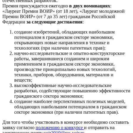
отечественных разработок.
Премия присуждается ежегодно
в двух номинациях
:
«Лауреат Премии ВОИР» (от 18 лет), «Лауреат молодежной
Премии ВОИР» (от 7 до 35 лет) гражданам Российской
Федерации
за следующие достижения
:
создание изобретений, обладающих наибольшим
потенциалом в гражданском секторе экономики,
открывающих новые направления в технике и
технологиях (при наличии патентных прав);
научно-исследовательские и опытно-конструкторские
работы, завершившиеся созданием и широким
применением в гражданском секторе экономики,
производстве принципиально новых технологий,
техники, приборов, оборудования, материалов и
веществ;
высокоэффективные научно-исследовательские
разработки, содействующие повышению эффективности
гражданского сектора экономики;
создание наиболее перспективных полезных моделей,
обладающих наибольшим потенциалом в гражданском
секторе экономики (при наличии патентных прав).
Для того чтобы участвовать в конкурсе необходимо составить
заявку согласно
положению о конкурсе
и отправить на
электронную почту
voir2019@ros-voir.ru
.