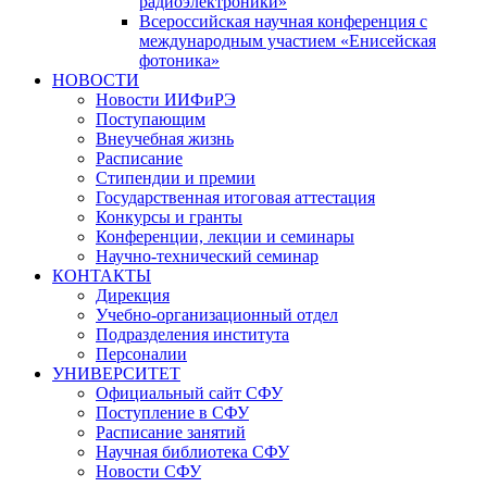
радиоэлектроники»
Всероссийская научная конференция с
международным участием «Енисейская
фотоника»
НОВОСТИ
Новости ИИФиРЭ
Поступающим
Внеучебная жизнь
Расписание
Стипендии и премии
Государственная итоговая аттестация
Конкурсы и гранты
Конференции, лекции и семинары
Научно-технический семинар
КОНТАКТЫ
Дирекция
Учебно-организационный отдел
Подразделения института
Персоналии
УНИВЕРСИТЕТ
Официальный сайт СФУ
Поступление в СФУ
Расписание занятий
Научная библиотека СФУ
Новости СФУ