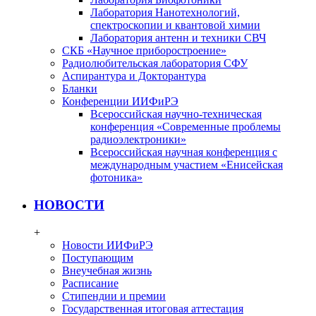
Лаборатория Нанотехнологий,
спектроскопии и квантовой химии
Лаборатория антенн и техники СВЧ
СКБ «Научное приборостроение»
Радиолюбительская лаборатория СФУ
Аспирантура и Докторантура
Бланки
Конференции ИИФиРЭ
Всероссийская научно-техническая
конференция «Современные проблемы
радиоэлектроники»
Всероссийская научная конференция с
международным участием «Енисейская
фотоника»
НОВОСТИ
+
Новости ИИФиРЭ
Поступающим
Внеучебная жизнь
Расписание
Стипендии и премии
Государственная итоговая аттестация