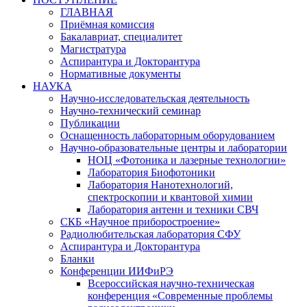
ГЛАВНАЯ
Приёмная комиссия
Бакалавриат, специалитет
Магистратура
Аспирантура и Докторантура
Нормативные документы
НАУКА
Научно-исследовательская деятельность
Научно-технический семинар
Публикации
Оснащенность лабораторным оборудованием
Научно-образовательные центры и лаборатории
НОЦ «Фотоника и лазерные технологии»
Лаборатория Биофотоники
Лаборатория Нанотехнологий,
спектроскопии и квантовой химии
Лаборатория антенн и техники СВЧ
СКБ «Научное приборостроение»
Радиолюбительская лаборатория СФУ
Аспирантура и Докторантура
Бланки
Конференции ИИФиРЭ
Всероссийская научно-техническая
конференция «Современные проблемы