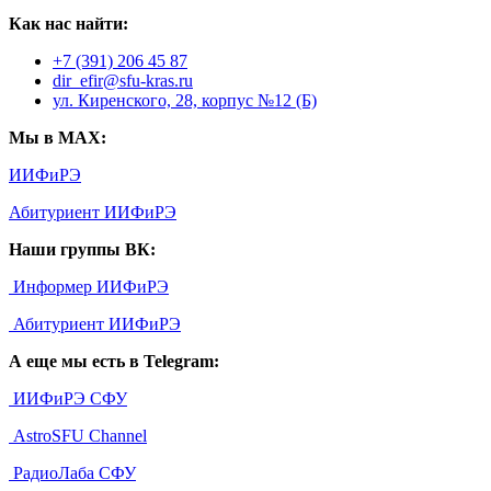
Как нас найти:
+7 (391) 206 45 87
dir_efir@sfu-kras.ru
ул. Киренского, 28, корпус №12 (Б)
Мы в MAX:
ИИФиРЭ
Абитуриент ИИФиРЭ
Наши группы ВК:
Информер ИИФиРЭ
Абитуриент ИИФиРЭ
А еще мы есть в Telegram:
ИИФиРЭ СФУ
AstroSFU Channel
РадиоЛаба СФУ