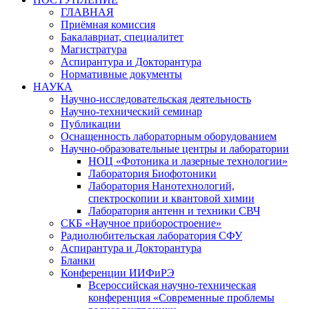
ГЛАВНАЯ
Приёмная комиссия
Бакалавриат, специалитет
Магистратура
Аспирантура и Докторантура
Нормативные документы
НАУКА
Научно-исследовательская деятельность
Научно-технический семинар
Публикации
Оснащенность лабораторным оборудованием
Научно-образовательные центры и лаборатории
НОЦ «Фотоника и лазерные технологии»
Лаборатория Биофотоники
Лаборатория Нанотехнологий,
спектроскопии и квантовой химии
Лаборатория антенн и техники СВЧ
СКБ «Научное приборостроение»
Радиолюбительская лаборатория СФУ
Аспирантура и Докторантура
Бланки
Конференции ИИФиРЭ
Всероссийская научно-техническая
конференция «Современные проблемы