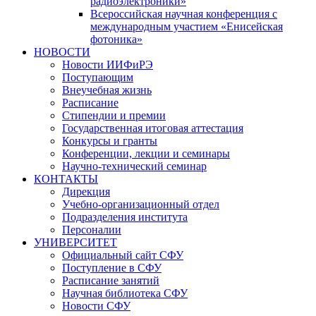
радиоэлектроники»
Всероссийская научная конференция с
международным участием «Енисейская
фотоника»
НОВОСТИ
Новости ИИФиРЭ
Поступающим
Внеучебная жизнь
Расписание
Стипендии и премии
Государственная итоговая аттестация
Конкурсы и гранты
Конференции, лекции и семинары
Научно-технический семинар
КОНТАКТЫ
Дирекция
Учебно-организационный отдел
Подразделения института
Персоналии
УНИВЕРСИТЕТ
Официальный сайт СФУ
Поступление в СФУ
Расписание занятий
Научная библиотека СФУ
Новости СФУ