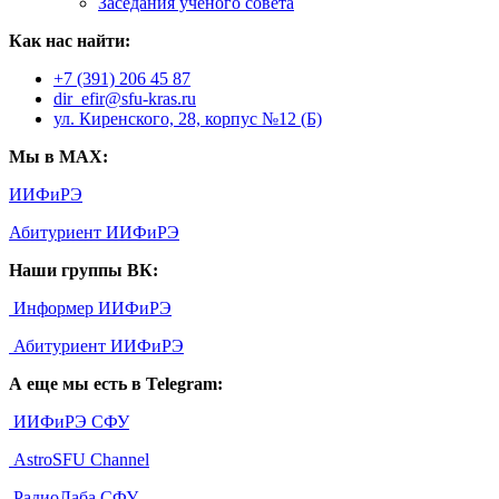
Заседания ученого совета
Как нас найти:
+7 (391) 206 45 87
dir_efir@sfu-kras.ru
ул. Киренского, 28, корпус №12 (Б)
Мы в MAX:
ИИФиРЭ
Абитуриент ИИФиРЭ
Наши группы ВК:
Информер ИИФиРЭ
Абитуриент ИИФиРЭ
А еще мы есть в Telegram:
ИИФиРЭ СФУ
AstroSFU Channel
РадиоЛаба СФУ