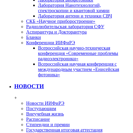
Лаборатория Нанотехнологий,
спектроскопии и квантовой химии
Лаборатория антенн и техники СВЧ
СКБ «Научное приборостроение»
Радиолюбительская лаборатория СФУ
Аспирантура и Докторантура
Бланки
Конференции ИИФиРЭ
Всероссийская научно-техническая
конференция «Современные проблемы
радиоэлектроники»
Всероссийская научная конференция с
международным участием «Енисейская
фотоника»
НОВОСТИ
+
Новости ИИФиРЭ
Поступающим
Внеучебная жизнь
Расписание
Стипендии и премии
Государственная итоговая аттестация