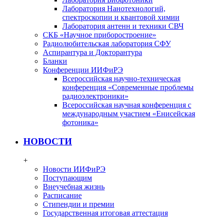
Лаборатория Нанотехнологий,
спектроскопии и квантовой химии
Лаборатория антенн и техники СВЧ
СКБ «Научное приборостроение»
Радиолюбительская лаборатория СФУ
Аспирантура и Докторантура
Бланки
Конференции ИИФиРЭ
Всероссийская научно-техническая
конференция «Современные проблемы
радиоэлектроники»
Всероссийская научная конференция с
международным участием «Енисейская
фотоника»
НОВОСТИ
+
Новости ИИФиРЭ
Поступающим
Внеучебная жизнь
Расписание
Стипендии и премии
Государственная итоговая аттестация