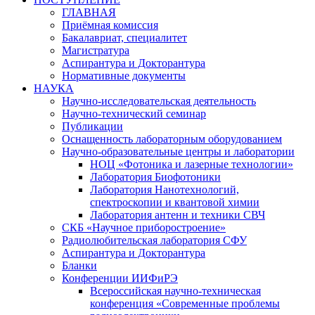
ГЛАВНАЯ
Приёмная комиссия
Бакалавриат, специалитет
Магистратура
Аспирантура и Докторантура
Нормативные документы
НАУКА
Научно-исследовательская деятельность
Научно-технический семинар
Публикации
Оснащенность лабораторным оборудованием
Научно-образовательные центры и лаборатории
НОЦ «Фотоника и лазерные технологии»
Лаборатория Биофотоники
Лаборатория Нанотехнологий,
спектроскопии и квантовой химии
Лаборатория антенн и техники СВЧ
СКБ «Научное приборостроение»
Радиолюбительская лаборатория СФУ
Аспирантура и Докторантура
Бланки
Конференции ИИФиРЭ
Всероссийская научно-техническая
конференция «Современные проблемы