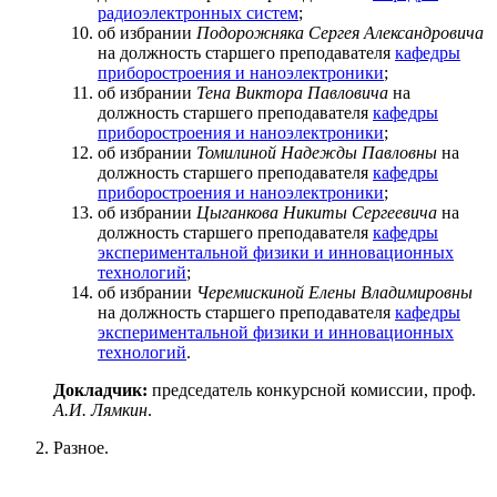
радиоэлектронных систем
;
об избрании
Подорожняка Сергея Александровича
на должность старшего преподавателя
кафедры
приборостроения и наноэлектроники
;
об избрании
Тена Виктора Павловича
на
должность старшего преподавателя
кафедры
приборостроения и наноэлектроники
;
об избрании
Томилиной Надежды Павловны
на
должность старшего преподавателя
кафедры
приборостроения и наноэлектроники
;
об избрании
Цыганкова Никиты Сергеевича
на
должность старшего преподавателя
кафедры
экспериментальной физики и инновационных
технологий
;
об избрании
Черемискиной Елены Владимировны
на должность старшего преподавателя
кафедры
экспериментальной физики и инновационных
технологий
.
Докладчик:
председатель конкурсной комиссии, проф.
А.И. Лямкин
.
Разное.