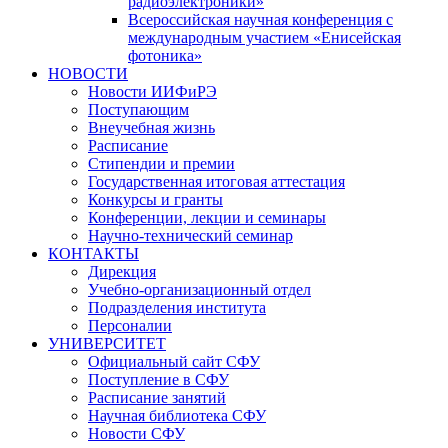
радиоэлектроники»
Всероссийская научная конференция с
международным участием «Енисейская
фотоника»
НОВОСТИ
Новости ИИФиРЭ
Поступающим
Внеучебная жизнь
Расписание
Стипендии и премии
Государственная итоговая аттестация
Конкурсы и гранты
Конференции, лекции и семинары
Научно-технический семинар
КОНТАКТЫ
Дирекция
Учебно-организационный отдел
Подразделения института
Персоналии
УНИВЕРСИТЕТ
Официальный сайт СФУ
Поступление в СФУ
Расписание занятий
Научная библиотека СФУ
Новости СФУ