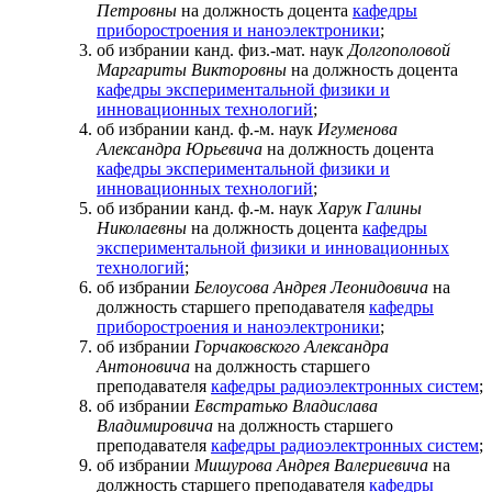
Петровны
на должность доцента
кафедры
приборостроения и наноэлектроники
;
об избрании канд. физ.-мат. наук
Долгополовой
Маргариты Викторовны
на должность доцента
кафедры экспериментальной физики и
инновационных технологий
;
об избрании канд. ф.-м. наук
Игуменова
Александра Юрьевича
на должность доцента
кафедры экспериментальной физики и
инновационных технологий
;
об избрании канд. ф.-м. наук
Харук Галины
Николаевны
на должность доцента
кафедры
экспериментальной физики и инновационных
технологий
;
об избрании
Белоусова Андрея Леонидовича
на
должность старшего преподавателя
кафедры
приборостроения и наноэлектроники
;
об избрании
Горчаковского Александра
Антоновича
на должность старшего
преподавателя
кафедры радиоэлектронных систем
;
об избрании
Евстратько Владислава
Владимировича
на должность старшего
преподавателя
кафедры радиоэлектронных систем
;
об избрании
Мишурова Андрея Валериевича
на
должность старшего преподавателя
кафедры