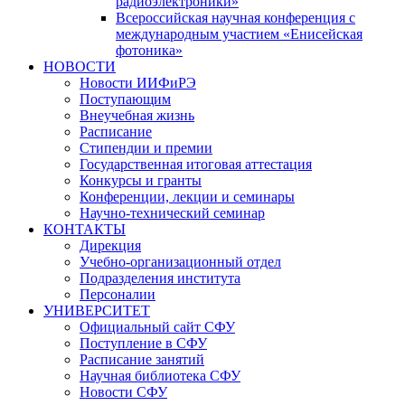
радиоэлектроники»
Всероссийская научная конференция с
международным участием «Енисейская
фотоника»
НОВОСТИ
Новости ИИФиРЭ
Поступающим
Внеучебная жизнь
Расписание
Стипендии и премии
Государственная итоговая аттестация
Конкурсы и гранты
Конференции, лекции и семинары
Научно-технический семинар
КОНТАКТЫ
Дирекция
Учебно-организационный отдел
Подразделения института
Персоналии
УНИВЕРСИТЕТ
Официальный сайт СФУ
Поступление в СФУ
Расписание занятий
Научная библиотека СФУ
Новости СФУ