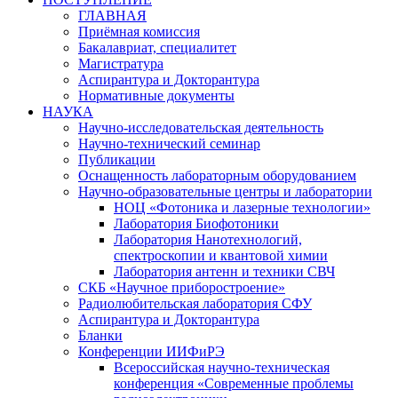
ГЛАВНАЯ
Приёмная комиссия
Бакалавриат, специалитет
Магистратура
Аспирантура и Докторантура
Нормативные документы
НАУКА
Научно-исследовательская деятельность
Научно-технический семинар
Публикации
Оснащенность лабораторным оборудованием
Научно-образовательные центры и лаборатории
НОЦ «Фотоника и лазерные технологии»
Лаборатория Биофотоники
Лаборатория Нанотехнологий,
спектроскопии и квантовой химии
Лаборатория антенн и техники СВЧ
СКБ «Научное приборостроение»
Радиолюбительская лаборатория СФУ
Аспирантура и Докторантура
Бланки
Конференции ИИФиРЭ
Всероссийская научно-техническая
конференция «Современные проблемы