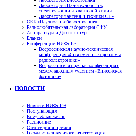
Лаборатория Нанотехнологий,
спектроскопии и квантовой химии
Лаборатория антенн и техники СВЧ
СКБ «Научное приборостроение»
Радиолюбительская лаборатория СФУ
Аспирантура и Докторантура
Бланки
Конференции ИИФиРЭ
Всероссийская научно-техническая
конференция «Современные проблемы
радиоэлектроники»
Всероссийская научная конференция с
международным участием «Енисейская
фотоника»
НОВОСТИ
+
Новости ИИФиРЭ
Поступающим
Внеучебная жизнь
Расписание
Стипендии и премии
Государственная итоговая аттестация