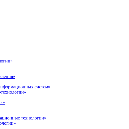
логии»
вления»
 информационных систем»
нотехнологии»
ка»
вационные технологии»
ологии»