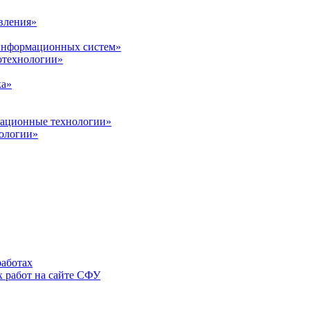
вления»
 информационных систем»
нотехнологии»
ка»
вационные технологии»
ологии»
аботах
 работ на сайте СФУ