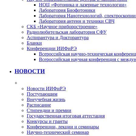
НОЦ «Фотоника и лазерные технологии»
Лаборатория Биофотоники
Лаборатория Нанотехнологий, спектроскопии
Лаборатория антенн и техники СВЧ
СКБ «Научное приборостроение»
Радиолюбительская лаборатория СФУ
Аспирантура и Докторантура
Бланки
Конференции ИИФиРЭ
Всероссийская научно-техническая конфере
Всероссийская научная конференция с между
НОВОСТИ
+
Новости ИИФиРЭ
Поступающим
Внеучебная жизнь
Расписание
Стипендии и премии
Государственная итоговая аттестация
Конкурсы и гранты
Конференции, лекции и семинары
Научно-технический семинар