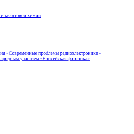
 и квантовой химии
нция «Современные проблемы радиоэлектроники»
народным участием «Енисейская фотоника»