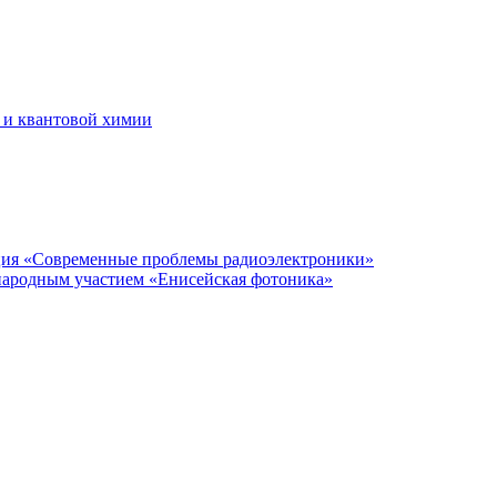
 и квантовой химии
нция «Современные проблемы радиоэлектроники»
народным участием «Енисейская фотоника»