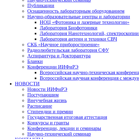
Публикации
Оснащенность лабораторным оборудованием
Научно-образовательные центры и лаборатории
НОЦ «Фотоника и лазерные технологии»
Лаборатория Биофотоники
Лаборатория Нанотехнологий, спектроскопии
Лаборатория антенн и техники СВЧ
СКБ «Научное приборостроение»
Радиолюбительская лаборатория СФУ
Аспирантура и Докторантура
Бланки
Конференции ИИФиРЭ
Всероссийская научно-техническая конфере
Всероссийская научная конференция с между
НОВОСТИ
Новости ИИФиРЭ
Поступающим
Внеучебная жизнь
Расписание
Стипендии и премии
Государственная итоговая аттестация
Конкурсы и гранты
Конференции, лекции и семинары
Научно-технический семинар