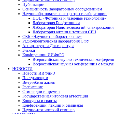
Публикации
Оснащенность лабораторным оборудованием
Научно-образовательные центры и лаборатории
НОЦ «Фотоника и лазерные технологии»
Лаборатория Биофотоники
Лаборатория Нанотехнологий, спектроскопии
Лаборатория антенн и техники СВЧ
СКБ «Научное приборостроение»
Радиолюбительская лаборатория СФУ
Аспирантура и Докторантура
Бланки
Конференции ИИФиРЭ
Всероссийская научно-техническая конфере
Всероссийская научная конференция с между
НОВОСТИ
Новости ИИФиРЭ
Поступающим
Внеучебная жизнь
Расписание
Стипендии и премии
Государственная итоговая аттестация
Конкурсы и гранты
Конференции, лекции и семинары
Научно-технический семинар