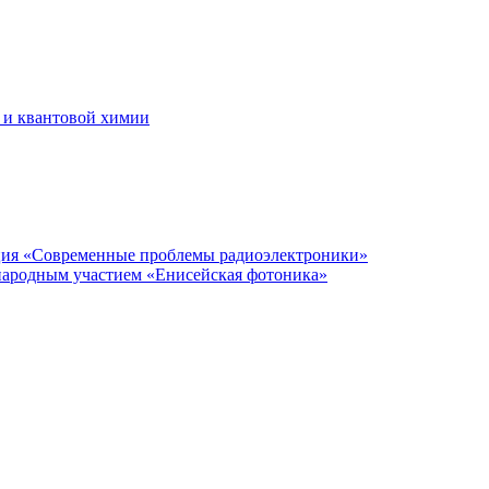
 и квантовой химии
нция «Современные проблемы радиоэлектроники»
народным участием «Енисейская фотоника»