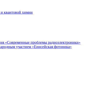
 и квантовой химии
нция «Современные проблемы радиоэлектроники»
народным участием «Енисейская фотоника»