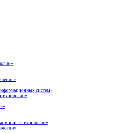
логии»
вления»
 информационных систем»
нотехнологии»
ка»
вационные технологии»
ологии»