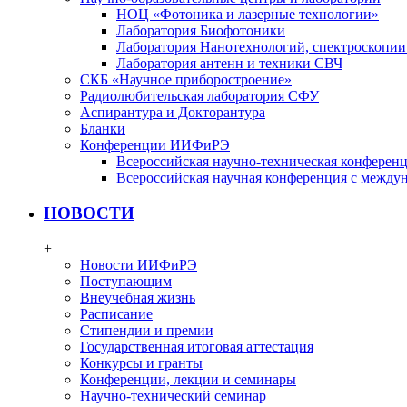
НОЦ «Фотоника и лазерные технологии»
Лаборатория Биофотоники
Лаборатория Нанотехнологий, спектроскопии
Лаборатория антенн и техники СВЧ
СКБ «Научное приборостроение»
Радиолюбительская лаборатория СФУ
Аспирантура и Докторантура
Бланки
Конференции ИИФиРЭ
Всероссийская научно-техническая конфере
Всероссийская научная конференция с между
НОВОСТИ
+
Новости ИИФиРЭ
Поступающим
Внеучебная жизнь
Расписание
Стипендии и премии
Государственная итоговая аттестация
Конкурсы и гранты
Конференции, лекции и семинары
Научно-технический семинар