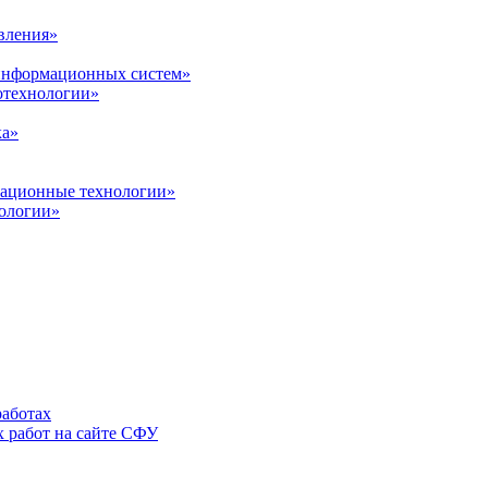
вления»
 информационных систем»
нотехнологии»
ка»
вационные технологии»
ологии»
аботах
 работ на сайте СФУ