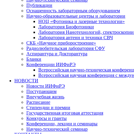
Публикации
Оснащенность лабораторным оборудованием
Научно-образовательные центры и лаборатории
НОЦ «Фотоника и лазерные технологии»
Лаборатория Биофотоники
Лаборатория Нанотехнологий, спектроскопии
Лаборатория антенн и техники СВЧ
СКБ «Научное приборостроение»
Радиолюбительская лаборатория СФУ
Аспирантура и Докторантура
Бланки
Конференции ИИФиРЭ
Всероссийская научно-техническая конфере
Всероссийская научная конференция с между
НОВОСТИ
Новости ИИФиРЭ
Поступающим
Внеучебная жизнь
Расписание
Стипендии и премии
Государственная итоговая аттестация
Конкурсы и гранты
Конференции, лекции и семинары
Научно-технический семинар