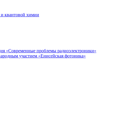
 и квантовой химии
нция «Современные проблемы радиоэлектроники»
народным участием «Енисейская фотоника»