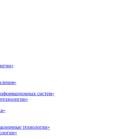
логии»
вления»
 информационных систем»
нотехнологии»
ка»
вационные технологии»
ологии»