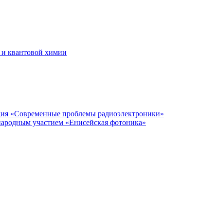
 и квантовой химии
нция «Современные проблемы радиоэлектроники»
народным участием «Енисейская фотоника»