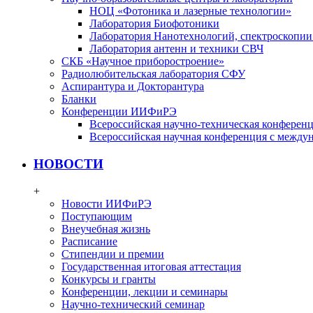
НОЦ «Фотоника и лазерные технологии»
Лаборатория Биофотоники
Лаборатория Нанотехнологий, спектроскопии
Лаборатория антенн и техники СВЧ
СКБ «Научное приборостроение»
Радиолюбительская лаборатория СФУ
Аспирантура и Докторантура
Бланки
Конференции ИИФиРЭ
Всероссийская научно-техническая конфере
Всероссийская научная конференция с между
НОВОСТИ
+
Новости ИИФиРЭ
Поступающим
Внеучебная жизнь
Расписание
Стипендии и премии
Государственная итоговая аттестация
Конкурсы и гранты
Конференции, лекции и семинары
Научно-технический семинар