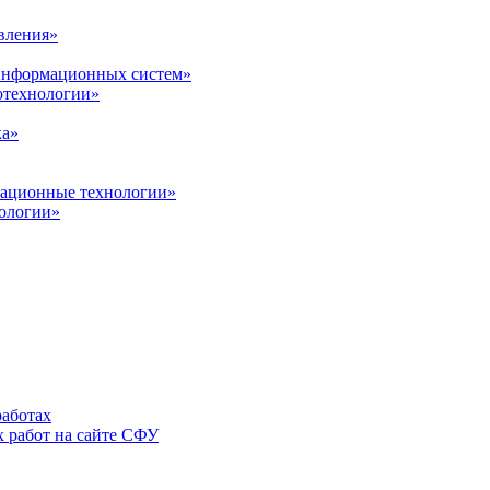
вления»
 информационных систем»
нотехнологии»
ка»
вационные технологии»
ологии»
аботах
 работ на сайте СФУ