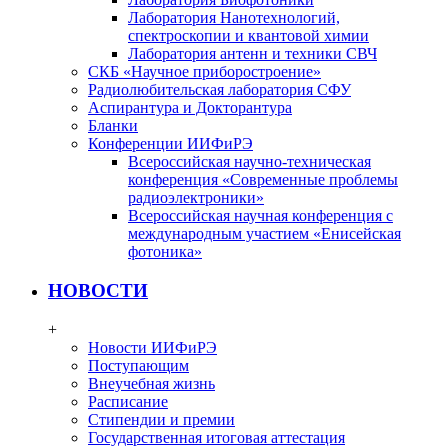
Лаборатория Нанотехнологий,
спектроскопии и квантовой химии
Лаборатория антенн и техники СВЧ
СКБ «Научное приборостроение»
Радиолюбительская лаборатория СФУ
Аспирантура и Докторантура
Бланки
Конференции ИИФиРЭ
Всероссийская научно-техническая
конференция «Современные проблемы
радиоэлектроники»
Всероссийская научная конференция с
международным участием «Енисейская
фотоника»
НОВОСТИ
+
Новости ИИФиРЭ
Поступающим
Внеучебная жизнь
Расписание
Стипендии и премии
Государственная итоговая аттестация