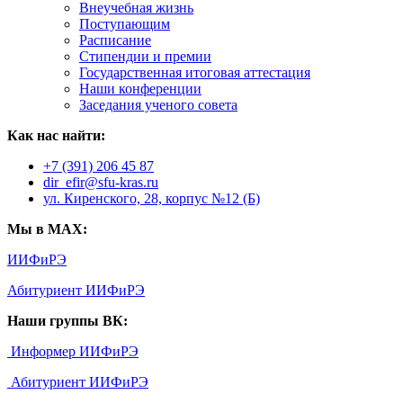
Внеучебная жизнь
Поступающим
Расписание
Стипендии и премии
Государственная итоговая аттестация
Наши конференции
Заседания ученого совета
Как нас найти:
+7 (391) 206 45 87
dir_efir@sfu-kras.ru
ул. Киренского, 28, корпус №12 (Б)
Мы в MAX:
ИИФиРЭ
Абитуриент ИИФиРЭ
Наши группы ВК:
Информер ИИФиРЭ
Абитуриент ИИФиРЭ