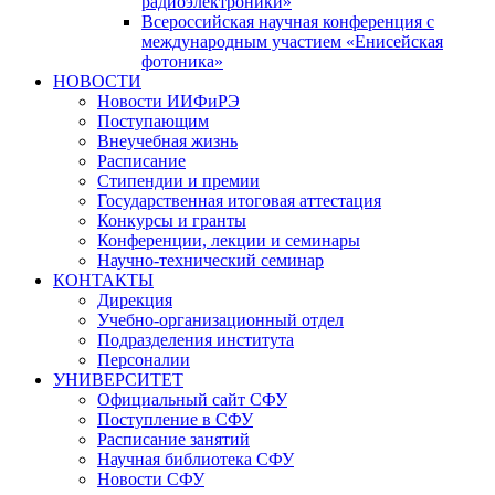
радиоэлектроники»
Всероссийская научная конференция с
международным участием «Енисейская
фотоника»
НОВОСТИ
Новости ИИФиРЭ
Поступающим
Внеучебная жизнь
Расписание
Стипендии и премии
Государственная итоговая аттестация
Конкурсы и гранты
Конференции, лекции и семинары
Научно-технический семинар
КОНТАКТЫ
Дирекция
Учебно-организационный отдел
Подразделения института
Персоналии
УНИВЕРСИТЕТ
Официальный сайт СФУ
Поступление в СФУ
Расписание занятий
Научная библиотека СФУ
Новости СФУ