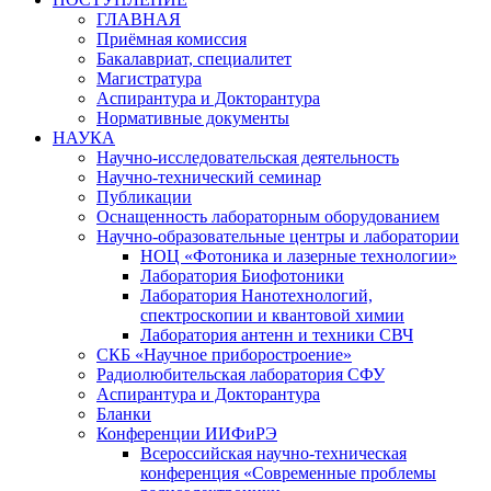
ГЛАВНАЯ
Приёмная комиссия
Бакалавриат, специалитет
Магистратура
Аспирантура и Докторантура
Нормативные документы
НАУКА
Научно-исследовательская деятельность
Научно-технический семинар
Публикации
Оснащенность лабораторным оборудованием
Научно-образовательные центры и лаборатории
НОЦ «Фотоника и лазерные технологии»
Лаборатория Биофотоники
Лаборатория Нанотехнологий,
спектроскопии и квантовой химии
Лаборатория антенн и техники СВЧ
СКБ «Научное приборостроение»
Радиолюбительская лаборатория СФУ
Аспирантура и Докторантура
Бланки
Конференции ИИФиРЭ
Всероссийская научно-техническая
конференция «Современные проблемы