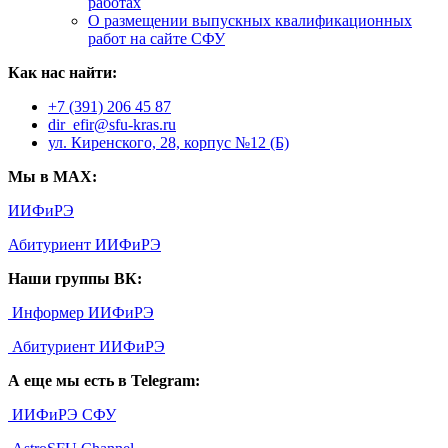
работах
О размещении выпускных квалификационных
работ на сайте СФУ
Как нас найти:
+7 (391) 206 45 87
dir_efir@sfu-kras.ru
ул. Киренского, 28, корпус №12 (Б)
Мы в MAX:
ИИФиРЭ
Абитуриент ИИФиРЭ
Наши группы ВК:
Информер ИИФиРЭ
Абитуриент ИИФиРЭ
А еще мы есть в Telegram:
ИИФиРЭ СФУ