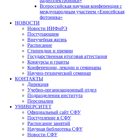
радиоэлектроники»
Всероссийская научная конференция с
международным участием «Енисейская
фотоника»
НОВОСТИ
Новости ИИФиРЭ
Поступающим
Внеучебная жизнь
Расписание
Стипендии и премии
Государственная итоговая аттестация
Конкурсы и гранты
Конференции, лекции и семинары
Научно-технический семинар
КОНТАКТЫ
Дирекция
Учебно-организационный отдел
Подразделения института
Персоналии
УНИВЕРСИТЕТ
Официальный сайт СФУ
Поступление в СФУ
Расписание занятий
Научная библиотека СФУ
Новости СФУ