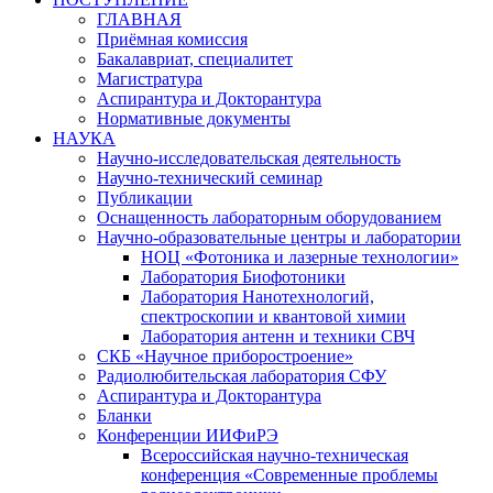
ГЛАВНАЯ
Приёмная комиссия
Бакалавриат, специалитет
Магистратура
Аспирантура и Докторантура
Нормативные документы
НАУКА
Научно-исследовательская деятельность
Научно-технический семинар
Публикации
Оснащенность лабораторным оборудованием
Научно-образовательные центры и лаборатории
НОЦ «Фотоника и лазерные технологии»
Лаборатория Биофотоники
Лаборатория Нанотехнологий,
спектроскопии и квантовой химии
Лаборатория антенн и техники СВЧ
СКБ «Научное приборостроение»
Радиолюбительская лаборатория СФУ
Аспирантура и Докторантура
Бланки
Конференции ИИФиРЭ
Всероссийская научно-техническая
конференция «Современные проблемы