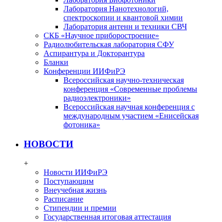
Лаборатория Нанотехнологий,
спектроскопии и квантовой химии
Лаборатория антенн и техники СВЧ
СКБ «Научное приборостроение»
Радиолюбительская лаборатория СФУ
Аспирантура и Докторантура
Бланки
Конференции ИИФиРЭ
Всероссийская научно-техническая
конференция «Современные проблемы
радиоэлектроники»
Всероссийская научная конференция с
международным участием «Енисейская
фотоника»
НОВОСТИ
+
Новости ИИФиРЭ
Поступающим
Внеучебная жизнь
Расписание
Стипендии и премии
Государственная итоговая аттестация