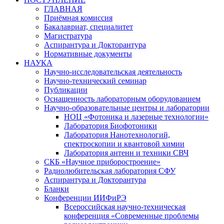
ГЛАВНАЯ
Приёмная комиссия
Бакалавриат, специалитет
Магистратура
Аспирантура и Докторантура
Нормативные документы
НАУКА
Научно-исследовательская деятельность
Научно-технический семинар
Публикации
Оснащенность лабораторным оборудованием
Научно-образовательные центры и лаборатории
НОЦ «Фотоника и лазерные технологии»
Лаборатория Биофотоники
Лаборатория Нанотехнологий,
спектроскопии и квантовой химии
Лаборатория антенн и техники СВЧ
СКБ «Научное приборостроение»
Радиолюбительская лаборатория СФУ
Аспирантура и Докторантура
Бланки
Конференции ИИФиРЭ
Всероссийская научно-техническая
конференция «Современные проблемы