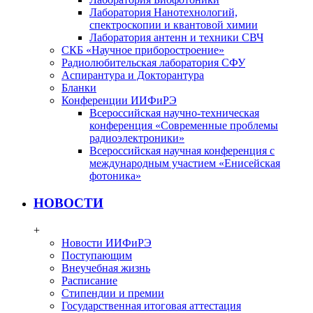
Лаборатория Нанотехнологий,
спектроскопии и квантовой химии
Лаборатория антенн и техники СВЧ
СКБ «Научное приборостроение»
Радиолюбительская лаборатория СФУ
Аспирантура и Докторантура
Бланки
Конференции ИИФиРЭ
Всероссийская научно-техническая
конференция «Современные проблемы
радиоэлектроники»
Всероссийская научная конференция с
международным участием «Енисейская
фотоника»
НОВОСТИ
+
Новости ИИФиРЭ
Поступающим
Внеучебная жизнь
Расписание
Стипендии и премии
Государственная итоговая аттестация