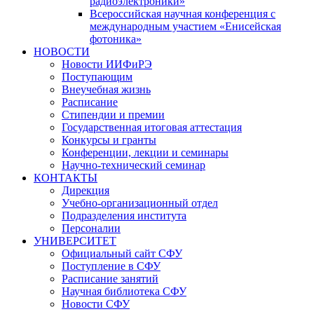
радиоэлектроники»
Всероссийская научная конференция с
международным участием «Енисейская
фотоника»
НОВОСТИ
Новости ИИФиРЭ
Поступающим
Внеучебная жизнь
Расписание
Стипендии и премии
Государственная итоговая аттестация
Конкурсы и гранты
Конференции, лекции и семинары
Научно-технический семинар
КОНТАКТЫ
Дирекция
Учебно-организационный отдел
Подразделения института
Персоналии
УНИВЕРСИТЕТ
Официальный сайт СФУ
Поступление в СФУ
Расписание занятий
Научная библиотека СФУ
Новости СФУ