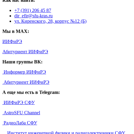
Как нас найти:
+7 (391) 206 45 87
dir_efir@sfu-kras.ru
ул. Киренского, 28, корпус №12 (Б)
Мы в MAX:
ИИФиРЭ
Абитуриент ИИФиРЭ
Наши группы ВК:
Информер ИИФиРЭ
Абитуриент ИИФиРЭ
А еще мы есть в Telegram:
ИИФиРЭ СФУ
AstroSFU Channel
РадиоЛаба СФУ
©
Институт инженерной физики и радиоэлектроники СФУ
,