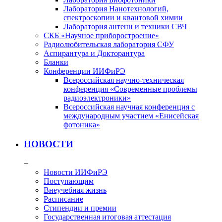
Лаборатория Нанотехнологий,
спектроскопии и квантовой химии
Лаборатория антенн и техники СВЧ
СКБ «Научное приборостроение»
Радиолюбительская лаборатория СФУ
Аспирантура и Докторантура
Бланки
Конференции ИИФиРЭ
Всероссийская научно-техническая
конференция «Современные проблемы
радиоэлектроники»
Всероссийская научная конференция с
международным участием «Енисейская
фотоника»
НОВОСТИ
+
Новости ИИФиРЭ
Поступающим
Внеучебная жизнь
Расписание
Стипендии и премии
Государственная итоговая аттестация