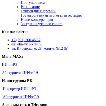
Поступающим
Расписание
Стипендии и премии
Государственная итоговая аттестация
Наши конференции
Заседания ученого совета
Как нас найти:
+7 (391) 206 45 87
dir_efir@sfu-kras.ru
ул. Киренского, 28, корпус №12 (Б)
Мы в MAX:
ИИФиРЭ
Абитуриент ИИФиРЭ
Наши группы ВК:
Информер ИИФиРЭ
Абитуриент ИИФиРЭ
А еще мы есть в Telegram: