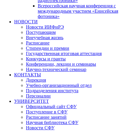
радиоэлектроники»
Всероссийская научная конференция с
международным участием «Енисейская
фотоника»
НОВОСТИ
Новости ИИФиРЭ
Поступающим
Внеучебная жизнь
Расписание
Стипендии и премии
Государственная итоговая аттестация
Конкурсы и гранты
Конференции, лекции и семинары
Научно-технический семинар
КОНТАКТЫ
Дирекция
Учебно-организационный отдел
Подразделения института
Персоналии
УНИВЕРСИТЕТ
Официальный сайт СФУ
Поступление в СФУ
Расписание занятий
Научная библиотека СФУ
Новости СФУ