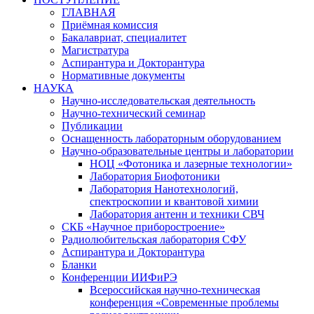
ГЛАВНАЯ
Приёмная комиссия
Бакалавриат, специалитет
Магистратура
Аспирантура и Докторантура
Нормативные документы
НАУКА
Научно-исследовательская деятельность
Научно-технический семинар
Публикации
Оснащенность лабораторным оборудованием
Научно-образовательные центры и лаборатории
НОЦ «Фотоника и лазерные технологии»
Лаборатория Биофотоники
Лаборатория Нанотехнологий,
спектроскопии и квантовой химии
Лаборатория антенн и техники СВЧ
СКБ «Научное приборостроение»
Радиолюбительская лаборатория СФУ
Аспирантура и Докторантура
Бланки
Конференции ИИФиРЭ
Всероссийская научно-техническая
конференция «Современные проблемы