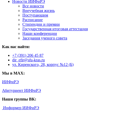
Новости ИИФиРЭ
Все новости
Внеучебная жизнь
Поступающим
Расписание
Стипендии и премии
Государственная итоговая аттестация
Наши конференции
Заседания ученого совета
Как нас найти:
+7 (391) 206 45 87
dir_efir@sfu-kras.ru
ул. Киренского, 28, корпус №12 (Б)
Мы в MAX:
ИИФиРЭ
Абитуриент ИИФиРЭ
Наши группы ВК:
Информер ИИФиРЭ