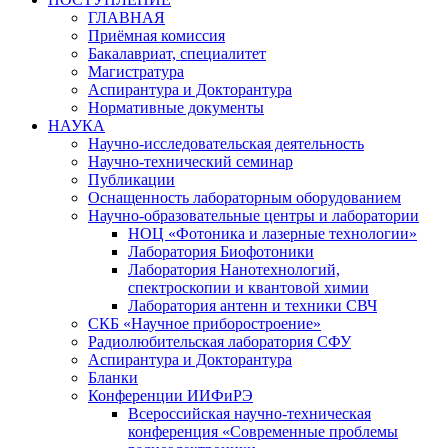
ГЛАВНАЯ
Приёмная комиссия
Бакалавриат, специалитет
Магистратура
Аспирантура и Докторантура
Нормативные документы
НАУКА
Научно-исследовательская деятельность
Научно-технический семинар
Публикации
Оснащенность лабораторным оборудованием
Научно-образовательные центры и лаборатории
НОЦ «Фотоника и лазерные технологии»
Лаборатория Биофотоники
Лаборатория Нанотехнологий,
спектроскопии и квантовой химии
Лаборатория антенн и техники СВЧ
СКБ «Научное приборостроение»
Радиолюбительская лаборатория СФУ
Аспирантура и Докторантура
Бланки
Конференции ИИФиРЭ
Всероссийская научно-техническая
конференция «Современные проблемы