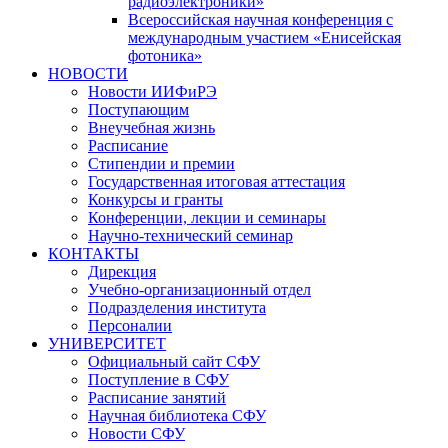
радиоэлектроники»
Всероссийская научная конференция с
международным участием «Енисейская
фотоника»
НОВОСТИ
Новости ИИФиРЭ
Поступающим
Внеучебная жизнь
Расписание
Стипендии и премии
Государственная итоговая аттестация
Конкурсы и гранты
Конференции, лекции и семинары
Научно-технический семинар
КОНТАКТЫ
Дирекция
Учебно-организационный отдел
Подразделения института
Персоналии
УНИВЕРСИТЕТ
Официальный сайт СФУ
Поступление в СФУ
Расписание занятий
Научная библиотека СФУ
Новости СФУ