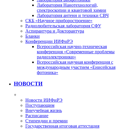
Лаборатория Нанотехнологий,
спектроскопии и квантовой химии
Лаборатория антенн и техники СВЧ
СКБ «Научное приборостроение»
Радиолюбительская лаборатория СФУ
Аспирантура и Докторантура
Бланки
Конференции ИИФиРЭ
Всероссийская научно-техническая
конференция «Современные проблемы
радиоэлектроники»
Всероссийская научная конференция с
международным участием «Енисейская
фотоника»
НОВОСТИ
+
Новости ИИФиРЭ
Поступающим
Внеучебная жизнь
Расписание
Стипендии и премии
Государственная итоговая аттестация