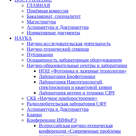
ГЛАВНАЯ
Приёмная комиссия
Бакалавриат, специалитет
Магистратура
Аспирантура и Докторантура
Нормативные документы
НАУКА
Научно-исследовательская деятельность
Научно-технический семинар
Публикации
Оснащенность лабораторным оборудованием
Научно-образовательные центры и лаборатории
НОЦ «Фотоника и лазерные технологии»
Лаборатория Биофотоники
Лаборатория Нанотехнологий,
спектроскопии и квантовой химии
Лаборатория антенн и техники СВЧ
СКБ «Научное приборостроение»
Радиолюбительская лаборатория СФУ
Аспирантура и Докторантура
Бланки
Конференции ИИФиРЭ
Всероссийская научно-техническая
конференция «Современные проблемы